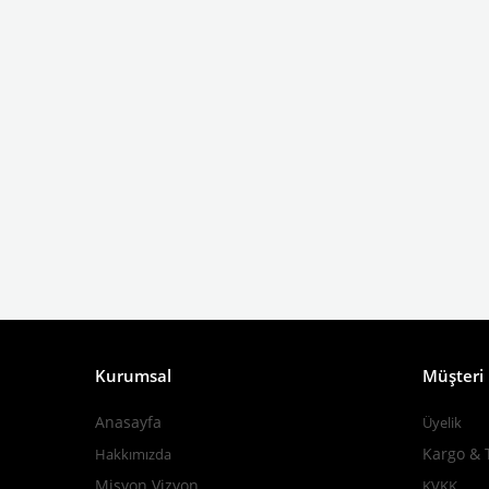
Kurumsal
Müşteri İ
Anasayfa
Üyelik
Kargo & 
Hakkımızda
M
isyon Vizyon
KVKK