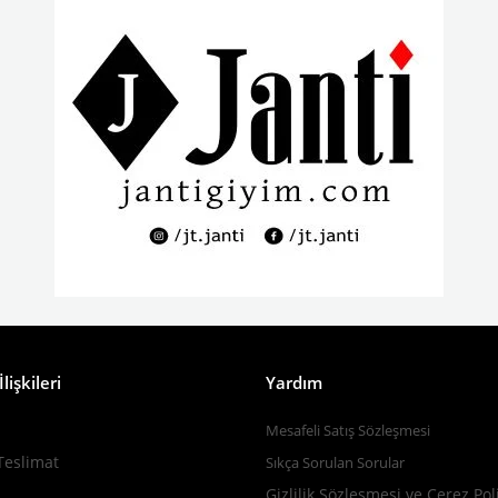
lişkileri
Yardım
Mesafeli Satış Sözleşmesi
Teslimat
Sıkça Sorulan Sorular
Gizlilik Sözleşmesi ve Çerez Pol