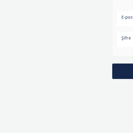
E-pos
Şifre