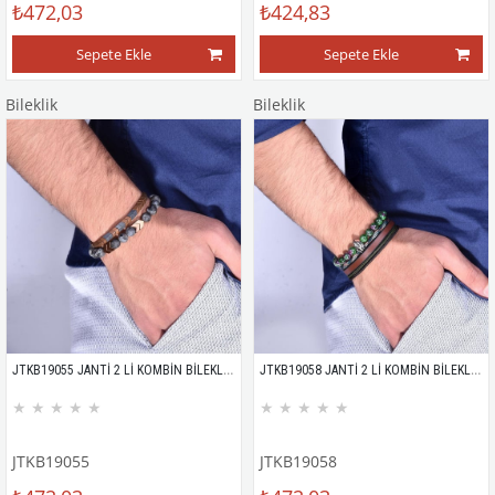
₺472,03
₺424,83
Sepete Ekle
Sepete Ekle
Bileklik
Bileklik
JTKB19055 JANTİ 2 Lİ KOMBİN BİLEKLİK KUTULU
JTKB19058 JANTİ 2 Lİ KOMBİN BİLEKLİK KUTULU
★
★
★
★
★
★
★
★
★
★
JTKB19055
JTKB19058