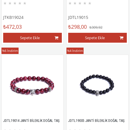
★
★
★
★
★
★
★
★
★
★
JTKB19024
JDTL19015
₺472,03
₺298,00
₺309,92
Sepete Ekle
Sepete Ekle
Bileklik
Bileklik
%6
İndirim
%4
İndirim
JDTL19014 JANTİ BİLEKLİK DOĞAL TAŞ
JDTL19005 JANTİ BİLEKLİK DOĞAL TAŞ