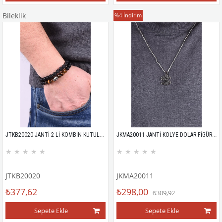
Bileklik
Kolye
%4
İndirim
JTKB20020 JANTİ 2 Lİ KOMBİN KUTULU BİLEKLİK
JKMA20011 JANTİ KOLYE DOLAR FİGÜRLÜ
★
★
★
★
★
★
★
★
★
★
JTKB20020
JKMA20011
₺377,62
₺298,00
₺309,92
Sepete Ekle
Sepete Ekle