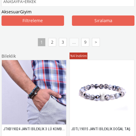
ANASAYFA
>
ERKEK
Aksesuar
Giyim
Filtreleme
Sıralama
1
2
3
...
9
>
Bileklik
Bileklik
%4
İndirim
JTKB19024 JANTİ BİLEKLİK 3 LÜ KOMBİN DOĞAL TAŞ
JDTL19015 JANTİ BİLEKLİK DOĞAL TAŞ