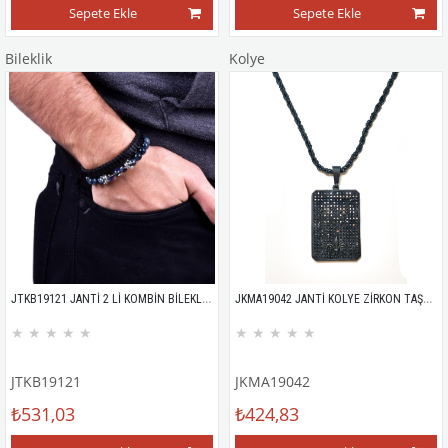
Sepete Ekle
Sepete Ekle
Bileklik
Kolye
JTKB19121 JANTİ 2 Lİ KOMBİN BİLEKLİK KUTULU
JKMA19042 JANTİ KOLYE ZİRKON TAŞLI ÇELİK TABLET
★
★
★
★
★
★
★
★
★
★
JTKB19121
JKMA19042
₺531,03
₺424,83