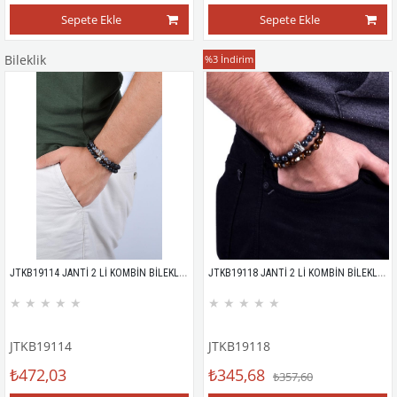
Sepete Ekle
Sepete Ekle
Bileklik
Bileklik
%3
İndirim
JTKB19114 JANTİ 2 Lİ KOMBİN BİLEKLİK KUTULU
JTKB19118 JANTİ 2 Lİ KOMBİN BİLEKLİK KUTULU
★
★
★
★
★
★
★
★
★
★
JTKB19114
JTKB19118
₺472,03
₺345,68
₺357,60