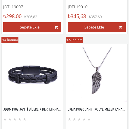
JDTL19007
JDTL19010
₺298,00
₺345,68
₺306,82
₺357,60
Sepete Ekle
Sepete Ekle
Bileklik
Kolye
%4
İndirim
%5
İndirim
JDBM1902 JANTİ BİLEKLİK DERİ MIKNATISLI
JKMA19020 JANTİ KOLYE MELEK KANADI FİGÜRLÜ
★
★
★
★
★
★
★
★
★
★