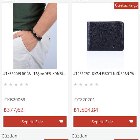
Ücretsiz Kargo
JTKB20069 DOĞAL TAŞ ve DERİ KOMBİN BİLEKLİK
JTCZ20201 SİYAH PİSOTLU CÜZDAN YATAY %100 HAKİKİ DERİ SİYAH FLOTER DESEN
★
★
★
★
★
★
★
★
★
★
JTKB20069
JTCZ20201
₺377,62
₺1.504,84
Sepete Ekle
Sepete Ekle
Cüzdan
Cüzdan