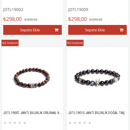
JDTL19002
JDTL19009
₺298,00
₺298,00
₺309,92
₺309,92
Sepete Ekle
Sepete Ekle
Bileklik
Bileklik
%3
İndirim
%3
İndirim
JDTL19007 JANTİ BİLEKLİK ORİJİNAL KAPLANGÖZÜ DOĞAL TAŞ
JDTL19010 JANTİ BİLEKLİK DOĞAL TAŞ
★
★
★
★
★
★
★
★
★
★