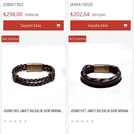
JDBM1902
JKMA19020
₺298,00
₺202,64
₺309,92
₺212,41
Sepete Ekle
Sepete Ekle
Bileklik
Bileklik
%4
İndirim
%3
İndirim
JDBM1923 JANTİ BİLEKLİK DERİ MIKNATISLI
JDBM1917 JANTİ BİLEKLİK DERİ MIKNATISLI
★
★
★
★
★
★
★
★
★
★