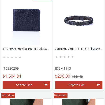
JTCZ20209 LACİVERT PİSOTLU CÜZDAN YATAY %100 HAKİKİ DERİ FLOTER
JDBM1913 JANTİ BİLEKLİK DERİ MIKNATISLI
★
★
★
★
★
★
★
★
★
★
JTCZ20209
JDBM1913
₺1.504,84
₺298,00
₺309,92
Sepete Ekle
Sepete Ekle
Bileklik
Bileklik
%4
İndirim
%4
İndirim