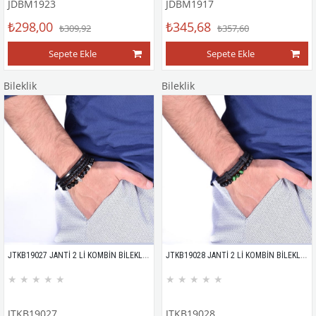
JDBM1923
JDBM1917
₺298,00
₺345,68
₺309,92
₺357,60
Sepete Ekle
Sepete Ekle
Bileklik
Bileklik
JTKB19027 JANTİ 2 Lİ KOMBİN BİLEKLİK KUTULU
JTKB19028 JANTİ 2 Lİ KOMBİN BİLEKLİK KUTULU
★
★
★
★
★
★
★
★
★
★
JTKB19027
JTKB19028