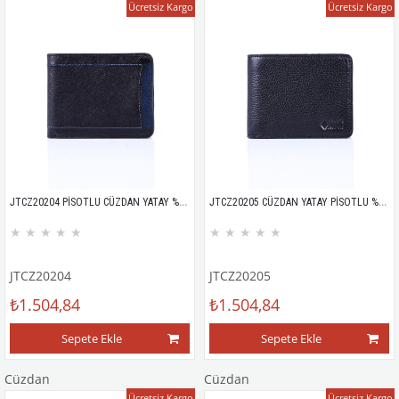
Ücretsiz Kargo
Ücretsiz Kargo
JTCZ20204 PİSOTLU CÜZDAN YATAY %100 HAKİKİ DERİ MİCRO FLOTER
JTCZ20205 CÜZDAN YATAY PİSOTLU %100 HAKİKİ DERİ FLOTER DESEN
★
★
★
★
★
★
★
★
★
★
JTCZ20204
JTCZ20205
₺1.504,84
₺1.504,84
Sepete Ekle
Sepete Ekle
Cüzdan
Cüzdan
Ücretsiz Kargo
Ücretsiz Kargo