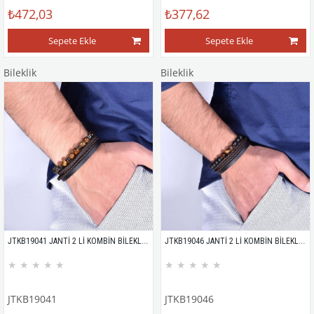
₺472,03
₺377,62
Sepete Ekle
Sepete Ekle
Bileklik
Bileklik
JTKB19041 JANTİ 2 Lİ KOMBİN BİLEKLİK KUTULU
JTKB19046 JANTİ 2 Lİ KOMBİN BİLEKLİK KUTULU
★
★
★
★
★
★
★
★
★
★
JTKB19041
JTKB19046