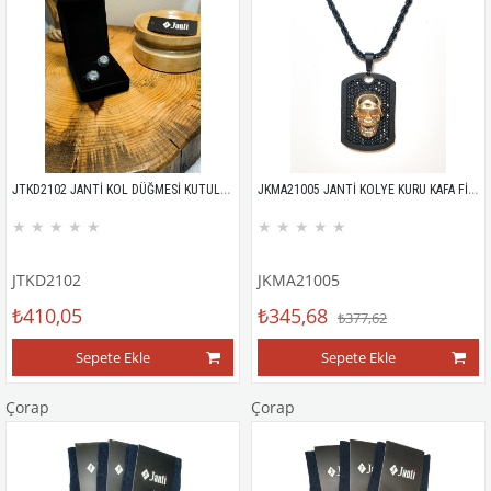
JTKD2102 JANTİ KOL DÜĞMESİ KUTULU KRİSTAL TAŞLI YUVARLAK
JKMA21005 JANTİ KOLYE KURU KAFA FİGÜRLÜ TABLET
★
★
★
★
★
★
★
★
★
★
JTKD2102
JKMA21005
₺410,05
₺345,68
₺377,62
Sepete Ekle
Sepete Ekle
Çorap
Çorap