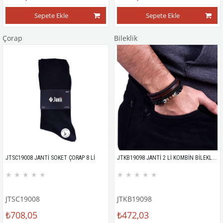
Sepete Ekle
Sepete Ekle
Çorap
Bileklik
JTKB19098 JANTİ 2 Lİ KOMBİN BİLEKLİK KUTULU
JTSC19008 JANTİ SOKET ÇORAP 8 Lİ
★
★
★
★
★
★
★
★
★
★
JTSC19008
JTKB19098
₺708,05
₺472,03