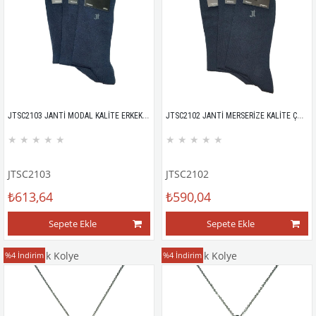
JTSC2103 JANTİ MODAL KALİTE ERKEK ÇORAP 3'LÜ PAKET
JTSC2102 JANTİ MERSERİZE KALİTE ÇORAP 3'LÜ
★
★
★
★
★
★
★
★
★
★
JTSC2103
JTSC2102
₺613,64
₺590,04
Sepete Ekle
Sepete Ekle
Taşlı Çelik Kolye
Taşlı Çelik Kolye
%4
İndirim
%4
İndirim