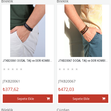
Bileklik
Bileklik
JTKB20061 DOĞAL TAŞ ve DERİ KOMBİN BİLEKLİK
JTKB20067 DOĞAL TAŞ ve DERİ KOMBİN BİLEKLİK
★
★
★
★
★
★
★
★
★
★
JTKB20061
JTKB20067
₺377,62
₺472,03
Sepete Ekle
Sepete Ekle
Bileklik
Cüzdan