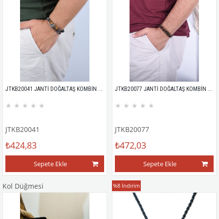
JTKB20041 JANTİ DOĞALTAŞ KOMBİN BİLEKLİK
JTKB20077 JANTİ DOĞALTAŞ KOMBİN BİLEKLİK
★
★
★
★
★
★
★
★
★
★
JTKB20041
JTKB20077
₺424,83
₺472,03
Sepete Ekle
Sepete Ekle
Kol Düğmesi
Kolye
%8
İndirim