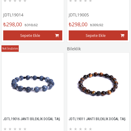
★
★
★
★
★
★
★
★
★
★
JDTL19014
JDTL19005
₺298,00
₺298,00
₺318,62
₺309,92
Sepete Ekle
Sepete Ekle
Bileklik
Bileklik
%4
İndirim
JDTL19016 JANTİ BİLEKLİK DOĞAL TAŞ
JDTL19011 JANTİ BİLEKLİK DOĞAL TAŞ
★
★
★
★
★
★
★
★
★
★