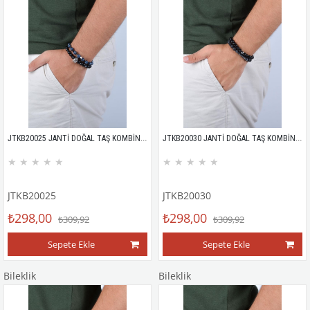
JTKB20025 JANTİ DOĞAL TAŞ KOMBİN BİLEKLİK
JTKB20030 JANTİ DOĞAL TAŞ KOMBİN BİLEKLİK
★
★
★
★
★
★
★
★
★
★
JTKB20025
JTKB20030
₺298,00
₺298,00
₺309,92
₺309,92
Sepete Ekle
Sepete Ekle
Bileklik
Bileklik