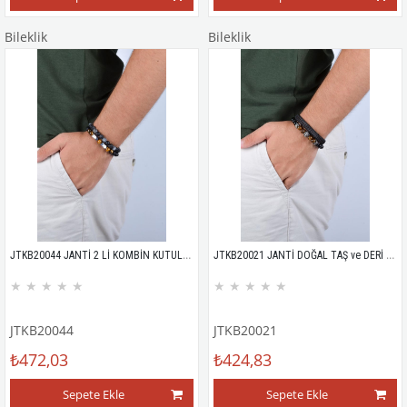
Bileklik
Bileklik
JTKB20044 JANTİ 2 Lİ KOMBİN KUTULU BİLEKLİK
JTKB20021 JANTİ DOĞAL TAŞ ve DERİ KOMBİN BİLEKLİK
★
★
★
★
★
★
★
★
★
★
JTKB20044
JTKB20021
₺472,03
₺424,83
Sepete Ekle
Sepete Ekle