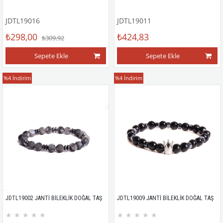
JDTL19016
JDTL19011
₺298,00
₺424,83
₺309,92
Sepete Ekle
Sepete Ekle
Bileklik
Bileklik
%4
İndirim
%4
İndirim
JDTL19002 JANTİ BİLEKLİK DOĞAL TAŞ
JDTL19009 JANTİ BİLEKLİK DOĞAL TAŞ
★
★
★
★
★
★
★
★
★
★