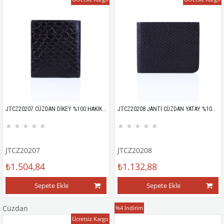
JTCZ20207 CÜZDAN DİKEY %100 HAKİKİ DERİ KROKODİL DESEN
JTCZ20208 JANTİ CÜZDAN YATAY %100 HAKİKİ DERİ ZİGZAG ÖRGÜ DESEN
★
★
★
★
★
★
★
★
★
★
JTCZ20207
JTCZ20208
₺1.504,84
₺1.132,88
Sepete Ekle
Sepete Ekle
Cüzdan
Bileklik
%4
İndirim
Ücretsiz Kargo