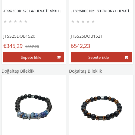
JTSS25DOB1520 LAV HEMATİT SİYAH JANTİ DOĞALTAŞ BİLEKLİK
JTSS25DOB1521 SİTRİN ONYX HEMATİT SİYAH SARI JANTİ DOĞALTAŞ BİLEKLİK
★
★
★
★
★
★
★
★
★
★
JTSS25DOB1520
JTSS25DOB1521
₺345,29
₺542,23
₺357,20
Sepete Ekle
Sepete Ekle
Doğaltaş Bileklik
Doğaltaş Bileklik