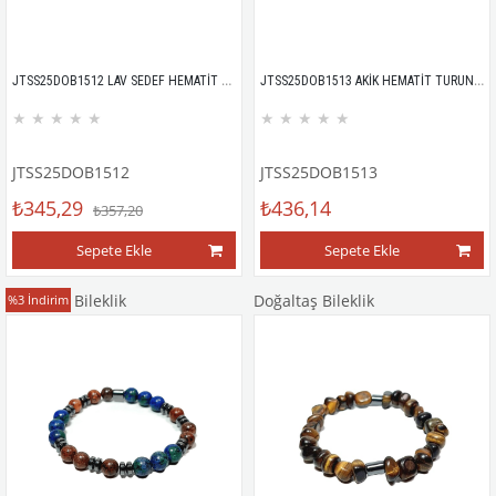
JTSS25DOB1512 LAV SEDEF HEMATİT SİYAH JANTİ DOĞALTAŞ BİLEKLİK
JTSS25DOB1513 AKİK HEMATİT TURUNCU JANTİ DOĞALTAŞ BİLEKLİK
★
★
★
★
★
★
★
★
★
★
JTSS25DOB1512
JTSS25DOB1513
₺345,29
₺436,14
₺357,20
Sepete Ekle
Sepete Ekle
Doğaltaş Bileklik
Doğaltaş Bileklik
%3
İndirim