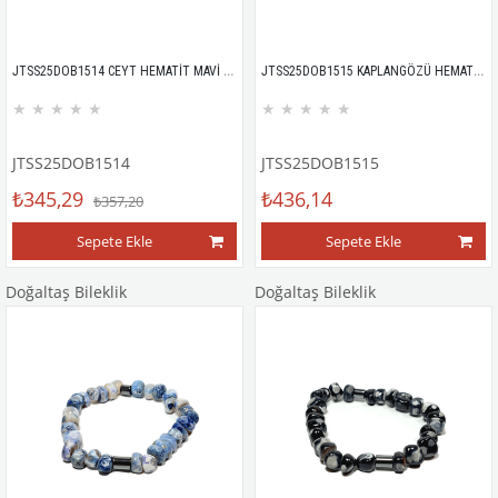
JTSS25DOB1514 CEYT HEMATİT MAVİ KAHVERENGİ JANTİ DOĞALTAŞ BİLEKLİK
JTSS25DOB1515 KAPLANGÖZÜ HEMATİT KAHVERENGİ JANTİ DOĞALTAŞ BİLEKLİK
★
★
★
★
★
★
★
★
★
★
JTSS25DOB1514
JTSS25DOB1515
₺345,29
₺436,14
₺357,20
Sepete Ekle
Sepete Ekle
Doğaltaş Bileklik
Doğaltaş Bileklik