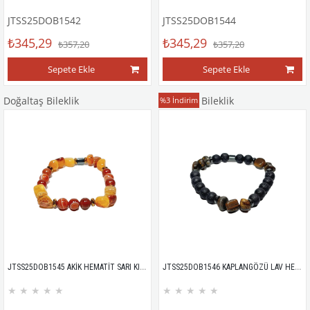
JTSS25DOB1542
JTSS25DOB1544
₺345,29
₺345,29
₺357,20
₺357,20
Sepete Ekle
Sepete Ekle
Doğaltaş Bileklik
Doğaltaş Bileklik
%3
İndirim
JTSS25DOB1545 AKİK HEMATİT SARI KIRMIZI JANTİ DOĞALTAŞ BİLEKLİK
JTSS25DOB1546 KAPLANGÖZÜ LAV HEMATİT SİYAH JANTİ DOĞALTAŞ BİLEKLİK
★
★
★
★
★
★
★
★
★
★