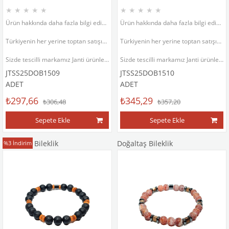
★
★
★
★
★
★
★
★
★
★
Ürün hakkında daha fazla bilgi edinmek için ürün fotoğrafının sol altında bulunan ürün açıklama bölümünü inceleyiniz.
Ürün hakkında daha fazla bilgi edinmek için ürün fotoğrafının sol altında bulunan ürün açıklama bölümünü inceleyiniz.
Türkiyenin her yerine toptan satışımız vardır.
Türkiyenin her yerine toptan satışımız vardır.
Sizde tescilli markamız Janti ürünlerinin satıcısı veya satış temsilcisi olmak isterseniz bizimle iletişime geçebilirsiniz.
Sizde tescilli markamız Janti ürünlerinin satıcısı veya satış temsilcisi olmak isterseniz bizimle iletişime geçebilirsiniz.
JTSS25DOB1509
JTSS25DOB1510
ADET
ADET
₺297,66
₺345,29
₺306,48
₺357,20
Sepete Ekle
Sepete Ekle
Doğaltaş Bileklik
Doğaltaş Bileklik
%3
İndirim