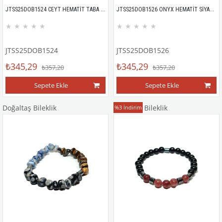
JTSS25DOB1524 CEYT HEMATİT TABA JANTİ DOĞALTAŞ BİLEKLİK
JTSS25DOB1526 ONYX HEMATİT SİYAH JANTİ DOĞALTAŞ BİLEKLİK
★
★
★
★
★
★
★
★
★
★
JTSS25DOB1524
JTSS25DOB1526
₺345,29
₺345,29
₺357,20
₺357,20
Sepete Ekle
Sepete Ekle
Doğaltaş Bileklik
Doğaltaş Bileklik
%3
İndirim