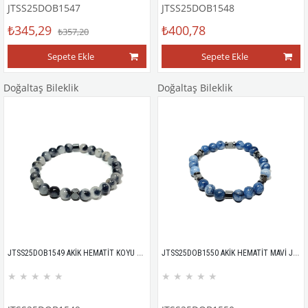
JTSS25DOB1547
JTSS25DOB1548
₺345,29
₺400,78
₺357,20
Sepete Ekle
Sepete Ekle
Doğaltaş Bileklik
Doğaltaş Bileklik
JTSS25DOB1549 AKİK HEMATİT KOYU GRİ JANTİ DOĞALTAŞ BİLEKLİK
JTSS25DOB1550 AKİK HEMATİT MAVİ JANTİ DOĞALTAŞ BİLEKLİK
★
★
★
★
★
★
★
★
★
★