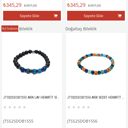
₺345,29
₺345,29
₺357,20
₺357,20
Sepete Ekle
Sepete Ekle
Doğaltaş Bileklik
Doğaltaş Bileklik
%3
İndirim
JTSS25DOB1555 AKİK LAV HEMATİT SİYAH JANTİ DOĞALTAŞ BİLEKLİK
JTSS25DOB1556 AKİK SEDEF HEMATİT MAVİ JANTİ DOĞALTAŞ BİLEKLİK
★
★
★
★
★
★
★
★
★
★
JTSS25DOB1555
JTSS25DOB1556