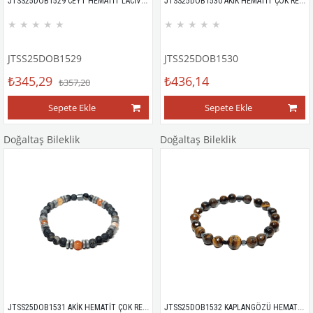
JTSS25DOB1529 CEYT HEMATİT LACİVERT JANTİ DOĞALTAŞ BİLEKLİK
JTSS25DOB1530 AKİK HEMATİT ÇOK RENKLİ JANTİ DOĞALTAŞ BİLEKLİK
★
★
★
★
★
★
★
★
★
★
JTSS25DOB1529
JTSS25DOB1530
₺345,29
₺436,14
₺357,20
Sepete Ekle
Sepete Ekle
Doğaltaş Bileklik
Doğaltaş Bileklik
JTSS25DOB1531 AKİK HEMATİT ÇOK RENKLİ JANTİ DOĞALTAŞ BİLEKLİK
JTSS25DOB1532 KAPLANGÖZÜ HEMATİT KAHVERENGİ JANTİ DOĞALTAŞ BİLEKLİK