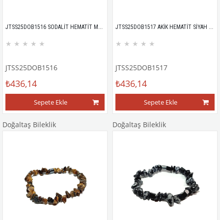
JTSS25DOB1516 SODALİT HEMATİT MAVİ JANTİ DOĞALTAŞ BİLEKLİK
JTSS25DOB1517 AKİK HEMATİT SİYAH JANTİ DOĞALTAŞ BİLEKLİK
★
★
★
★
★
★
★
★
★
★
JTSS25DOB1516
JTSS25DOB1517
₺436,14
₺436,14
Sepete Ekle
Sepete Ekle
Doğaltaş Bileklik
Doğaltaş Bileklik