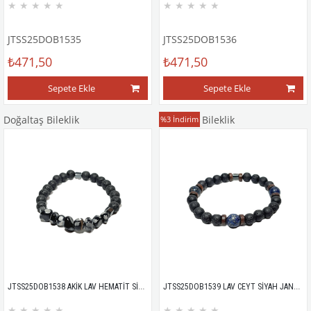
★
★
★
★
★
★
★
★
★
★
JTSS25DOB1535
JTSS25DOB1536
₺471,50
₺471,50
Sepete Ekle
Sepete Ekle
Doğaltaş Bileklik
Doğaltaş Bileklik
%3
İndirim
JTSS25DOB1538 AKİK LAV HEMATİT SİYAH JANTİ DOĞALTAŞ BİLEKLİK
JTSS25DOB1539 LAV CEYT SİYAH JANTİ DOĞALTAŞ BİLEKLİK
★
★
★
★
★
★
★
★
★
★