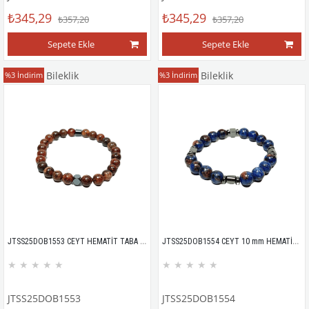
₺345,29
₺345,29
₺357,20
₺357,20
Sepete Ekle
Sepete Ekle
Doğaltaş Bileklik
Doğaltaş Bileklik
%3
İndirim
%3
İndirim
JTSS25DOB1553 CEYT HEMATİT TABA JANTİ DOĞALTAŞ BİLEKLİK
JTSS25DOB1554 CEYT 10 mm HEMATİT LACİVERT JANTİ DOĞALTAŞ BİLEKLİK
★
★
★
★
★
★
★
★
★
★
JTSS25DOB1553
JTSS25DOB1554