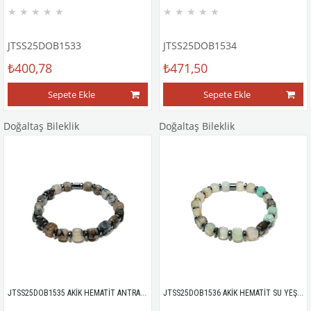
★
★
★
★
★
★
★
★
★
★
JTSS25DOB1533
JTSS25DOB1534
₺400,78
₺471,50
Sepete Ekle
Sepete Ekle
Doğaltaş Bileklik
Doğaltaş Bileklik
JTSS25DOB1535 AKİK HEMATİT ANTRASİT JANTİ DOĞALTAŞ BİLEKLİK
JTSS25DOB1536 AKİK HEMATİT SU YEŞİLİ JANTİ DOĞALTAŞ BİLEKLİK