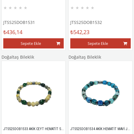
★
★
★
★
★
★
★
★
★
★
JTSS25DOB1531
JTSS25DOB1532
₺436,14
₺542,23
Sepete Ekle
Sepete Ekle
Doğaltaş Bileklik
Doğaltaş Bileklik
JTSS25DOB1533 AKİK CEYT HEMATİT SARI YEŞİL JANTİ DOĞALTAŞ BİLEKLİK
JTSS25DOB1534 AKİK HEMATİT MAVİ JANTİ DOĞALTAŞ BİLEKLİK