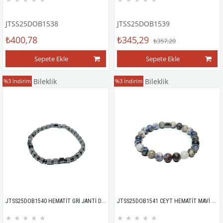
JTSS25DOB1538
JTSS25DOB1539
₺400,78
₺345,29
₺357,20
Sepete Ekle
Sepete Ekle
Doğaltaş Bileklik
Doğaltaş Bileklik
%3
İndirim
%3
İndirim
JTSS25DOB1540 HEMATİT GRİ JANTİ DOĞALTAŞ BİLEKLİK
JTSS25DOB1541 CEYT HEMATİT MAVİ JANTİ DOĞALTAŞ BİLEKLİK
★
★
★
★
★
★
★
★
★
★