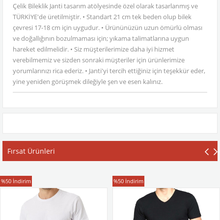
Çelik Bileklik Janti tasarım atölyesinde özel olarak tasarlanmış ve
TÜRKİYE'de üretilmiştir. • Standart 21 cm tek beden olup bilek
çevresi 17-18 cm için uygudur. • Ürününüzün uzun ömürlü olması
ve doğallığının bozulmaması için; yıkama talimatlarına uygun
hareket edilmelidir. • Siz müşterilerimize daha iyi hizmet
verebilmemiz ve sizden sonraki müşteriler için ürünlerimize
yorumlarınızı rica ederiz. • Janti'yi tercih ettiğiniz için teşekkür eder,
yine yeniden görüşmek dileğiyle şen ve esen kalınız.
Fırsat Ürünleri
T-Shirt
T-Shirt
%50
İndirim
%50
İndirim