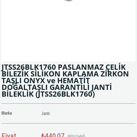
JTSS26BLK1760 PASLANMAZ ÇELİK
BİLEZİK SİLİKON KAPLAMA ZİRKON
TAŞLI ONYX ve HEMATİT
DOĞALTAŞLI GARANTİLİ JANTİ
BİLEKLİK
(JTSS26BLK1760)
Marka
Janti
Fiyat
₺440,07
(KDV Dahil)