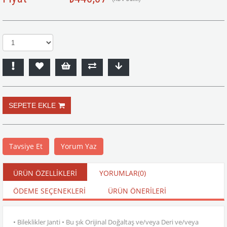
Tavsiye Et
Yorum Yaz
ÜRÜN ÖZELLIKLERI
YORUMLAR
(0)
ÖDEME SEÇENEKLERI
ÜRÜN ÖNERILERI
• Bileklikler Janti • Bu şık Orijinal Doğaltaş ve/veya Deri ve/veya