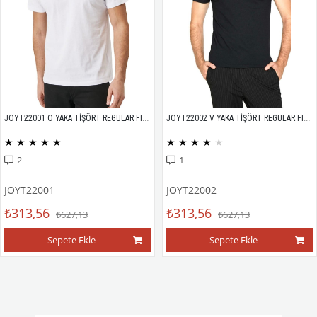
JOYT22001 O YAKA TİŞÖRT REGULAR FIT %100 PAMUK COMPACK PENYE
JOYT22002 V YAKA TİŞÖRT REGULAR FIT %100 PAMUK COMPACK PENYE
★
★
★
★
★
★
★
★
★
★
2
1
JOYT22001
JOYT22002
₺313,56
₺313,56
₺627,13
₺627,13
Sepete Ekle
Sepete Ekle