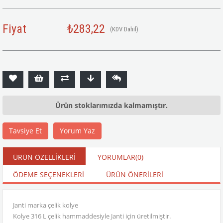
Fiyat
₺283,22
(KDV Dahil)
Ürün stoklarımızda kalmamıştır.
Tavsiye Et
Yorum Yaz
ÜRÜN ÖZELLIKLERI
YORUMLAR
(0)
ÖDEME SEÇENEKLERI
ÜRÜN ÖNERILERI
Janti marka çelik kolye
Kolye 316 L çelik hammaddesiyle Janti için üretilmiştir.