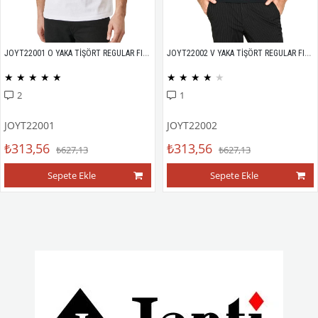
JOYT22001 O YAKA TİŞÖRT REGULAR FIT %100 PAMUK COMPACK PENYE
JOYT22002 V YAKA TİŞÖRT REGULAR FIT %100 PAMUK COMPACK PENYE
★
★
★
★
★
★
★
★
★
★
2
1
JOYT22001
JOYT22002
₺313,56
₺313,56
₺627,13
₺627,13
Sepete Ekle
Sepete Ekle