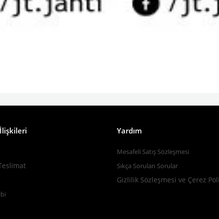
lişkileri
Yardım
Mesafeli Satış Sözleşmesi
Teslimat
Sıkça Sorulan Sorular
Gizlilik Sözleşmesi ve Çerez Pol
bi