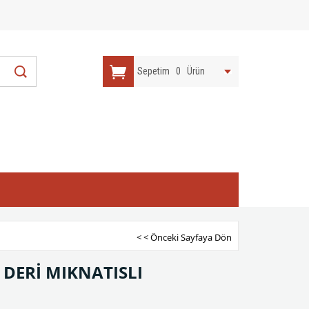
Sepetim
0
Ürün
< < Önceki Sayfaya Dön
 DERİ MIKNATISLI