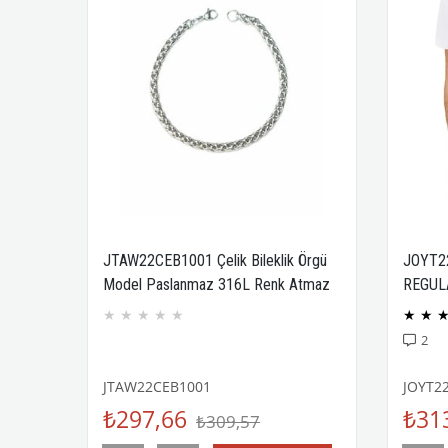
JTAW22CEB1001 Çelik Bileklik Örgü
JOYT2
Model Paslanmaz 316L Renk Atmaz
REGUL
Janti Garantili
COMPA
★
★
★
★
★
★
★
2
JTAW22CEB1001
JOYT2
₺297,66
₺31
₺309,57