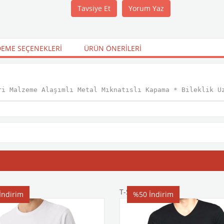
Tavsiye Et
Yorum Yaz
EME SEÇENEKLERI
ÜRÜN ÖNERILERI
ri Malzeme Alaşımlı Metal Mıknatıslı Kapama * Bileklik U
T-Shirt
İndirim
%50
İndirim