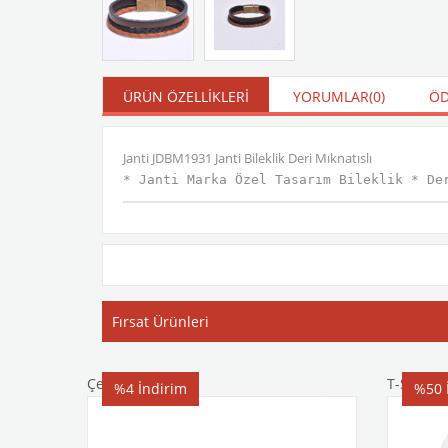
ÜRÜN ÖZELLIKLERI
YORUMLAR
(0)
ÖD
Janti JDBM1931 Janti Bileklik Deri Mıknatıslı
* Janti Marka Özel Tasarım Bileklik * De
Fırsat Ürünleri
Çelik Bileklik
T-Shirt
%4
İndirim
%50