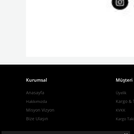
Kurumsal
Müşteri İ
Anasayfa
Üyelik
Kargo & 
Hakkımızda
M
isyon Vizyon
KVKK
Bize Ulaşın
Kargo Taki