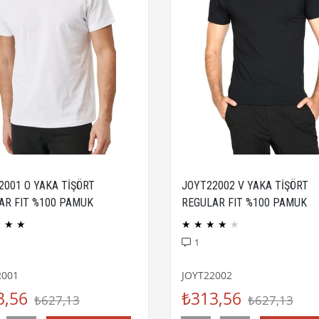
2001 O YAKA TİŞÖRT
JOYT22002 V YAKA TİŞÖRT
AR FIT %100 PAMUK
REGULAR FIT %100 PAMUK
CK PENYE
COMPACK PENYE
★
★
★
★
★
★
★
★
1
2001
JOYT22002
3,56
₺313,56
₺627,13
₺627,13