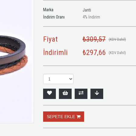
Marka
Janti
İndirim Oranı
4
%
İndirim
Fiyat
₺309,57
(KDV Dahil)
İndirimli
₺297,66
(KDV Dahil)