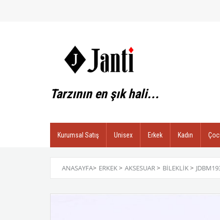
Tarzının en şık hali...
Kurumsal Satış
Unisex
Erkek
Kadın
Çoc
ANASAYFA
>
ERKEK
>
AKSESUAR
>
BILEKLIK
>
JDBM193