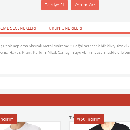
Tavsiye Et
Yorum Yaz
EME SEÇENEKLERI
ÜRÜN ÖNERILERI
üş Renk Kaplama Alaşımlı Metal Malzeme * Doğal taş esnek bileklik yükseklik
 Deniz, Havuz, Krem, Parfüm, Alkol, Çamaşır Suyu vb. kimyasal maddelerle tem
T-Shirt
İndirim
%50
İndirim