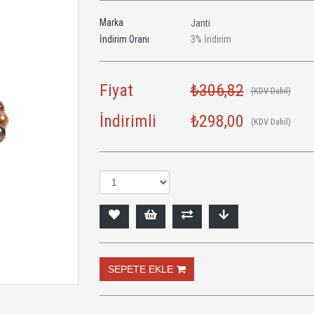
Marka
Janti
İndirim Oranı
3
%
İndirim
Fiyat
₺306,82
(KDV Dahil)
İndirimli
₺298,00
(KDV Dahil)