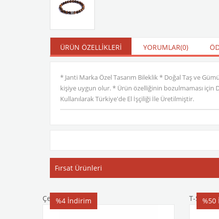
ÜRÜN ÖZELLIKLERI
YORUMLAR
(0)
ÖD
* Janti Marka Özel Tasarım Bileklik * Doğal Taş ve Güm
kişiye uygun olur. * Ürün özelliğinin bozulmaması için
Kullanılarak Türkiye'de El İşçiliği İle Üretilmiştir.
Fırsat Ürünleri
Çelik Bileklik
T-Shirt
%4
İndirim
%50