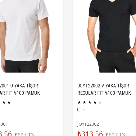
2001 O YAKA TİŞÖRT
JOYT22002 V YAKA TİŞÖRT
AR FIT %100 PAMUK
REGULAR FIT %100 PAMUK
CK PENYE
COMPACK PENYE
★
★
★
★
★
★
★
★
1
2001
JOYT22002
3,56
₺313,56
₺627,13
₺627,13