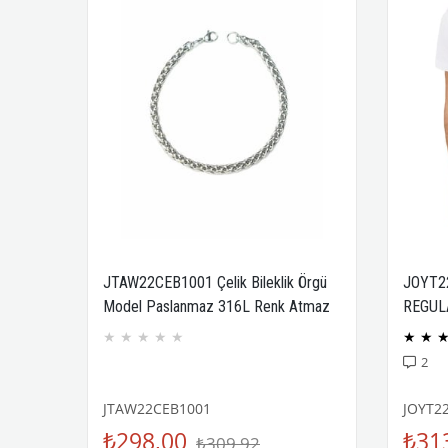
JTAW22CEB1001 Çelik Bileklik Örgü
JOYT2
Model Paslanmaz 316L Renk Atmaz
REGUL
Janti Garantili
COMPA
★
★
★
★
★
★
★
2
JTAW22CEB1001
JOYT2
₺298,00
₺31
₺309,92