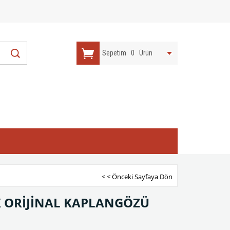
Sepetim
0
Ürün
< < Önceki Sayfaya Dön
İK ORİJİNAL KAPLANGÖZÜ