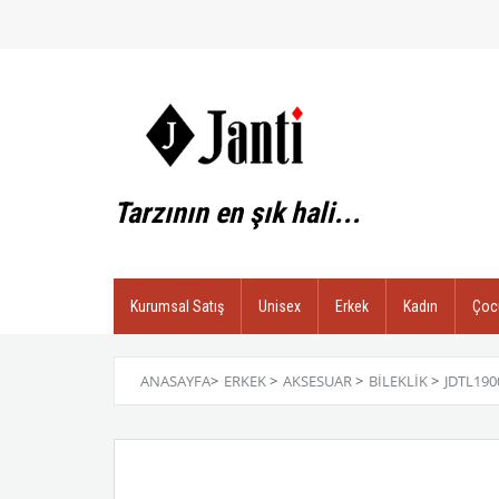
Tarzının en şık hali...
Kurumsal Satış
Unisex
Erkek
Kadın
Çoc
ANASAYFA
>
ERKEK
>
AKSESUAR
>
BILEKLIK
>
JDTL190