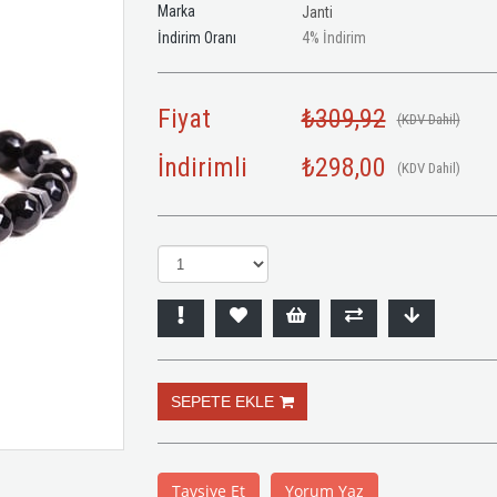
Marka
Janti
İndirim Oranı
4
%
İndirim
Fiyat
₺309,92
(KDV Dahil)
İndirimli
₺298,00
(KDV Dahil)
Tavsiye Et
Yorum Yaz