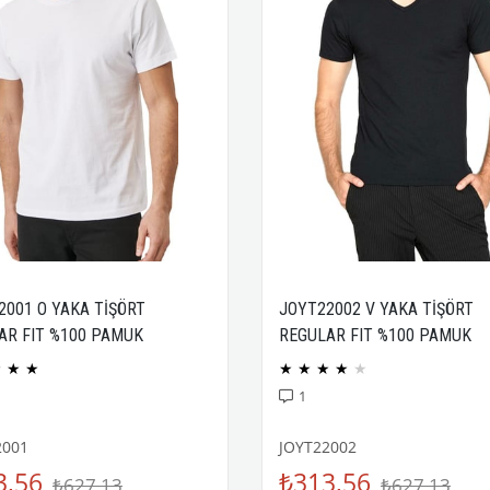
2001 O YAKA TİŞÖRT
JOYT22002 V YAKA TİŞÖRT
AR FIT %100 PAMUK
REGULAR FIT %100 PAMUK
CK PENYE
COMPACK PENYE
★
★
★
★
★
★
★
★
1
2001
JOYT22002
3,56
₺313,56
₺627,13
₺627,13