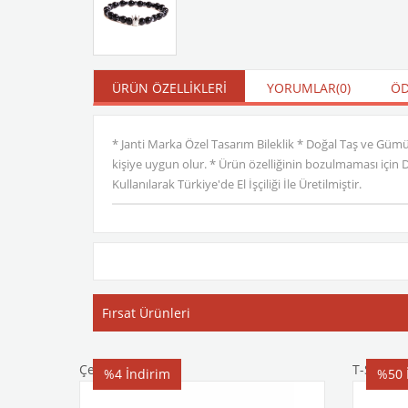
ÜRÜN ÖZELLIKLERI
YORUMLAR
(0)
ÖD
* Janti Marka Özel Tasarım Bileklik * Doğal Taş ve Güm
kişiye uygun olur. * Ürün özelliğinin bozulmaması için
Kullanılarak Türkiye'de El İşçiliği İle Üretilmiştir.
Fırsat Ürünleri
Çelik Bileklik
T-Shirt
%4
İndirim
%50