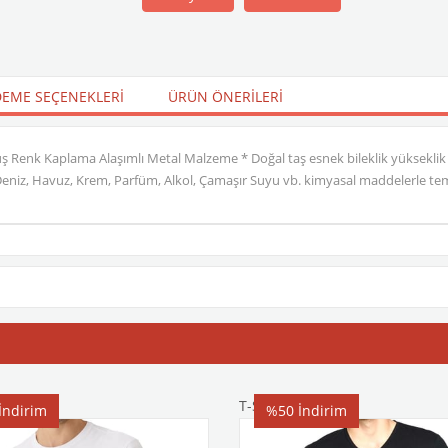
EME SEÇENEKLERI
ÜRÜN ÖNERILERI
üş Renk Kaplama Alaşımlı Metal Malzeme * Doğal taş esnek bileklik yükseklik
 Deniz, Havuz, Krem, Parfüm, Alkol, Çamaşır Suyu vb. kimyasal maddelerle tem
T-Shirt
İndirim
%50
İndirim