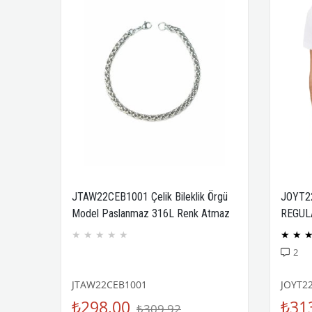
JTAW22CEB1001 Çelik Bileklik Örgü
JOYT2
Model Paslanmaz 316L Renk Atmaz
REGUL
Janti Garantili
COMPA
★
★
★
★
★
★
★
2
JTAW22CEB1001
JOYT2
₺298,00
₺31
₺309,92