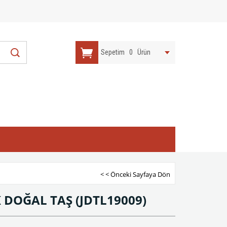
Sepetim
0
Ürün
< < Önceki Sayfaya Dön
İK DOĞAL TAŞ
(JDTL19009)