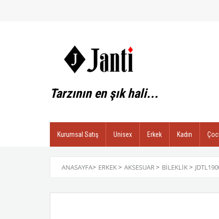
Tarzının en şık hali...
Kurumsal Satış
Unisex
Erkek
Kadın
Çoc
ANASAYFA
>
ERKEK
>
AKSESUAR
>
BILEKLIK
>
JDTL190