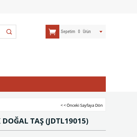
Sepetim
0
Ürün
< < Önceki Sayfaya Dön
İK DOĞAL TAŞ
(JDTL19015)