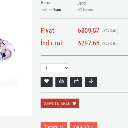
Marka
Janti
İndirim Oranı
4
%
İndirim
Fiyat
₺309,57
(KDV Dahil)
İndirimli
₺297,66
(KDV Dahil)
Tavsiye Et
Yorum Yaz