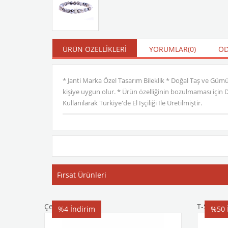
ÜRÜN ÖZELLIKLERI
YORUMLAR
(0)
ÖD
* Janti Marka Özel Tasarım Bileklik * Doğal Taş ve Güm
kişiye uygun olur. * Ürün özelliğinin bozulmaması için
Kullanılarak Türkiye'de El İşçiliği İle Üretilmiştir.
Fırsat Ürünleri
Çelik Bileklik
T-Shirt
%4
İndirim
%50