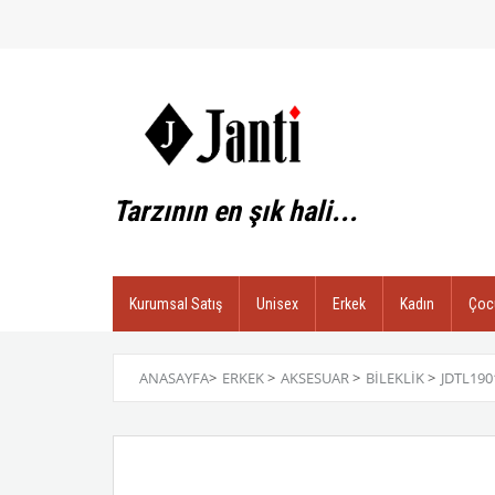
Tarzının en şık hali...
Kurumsal Satış
Unisex
Erkek
Kadın
Çoc
ANASAYFA
>
ERKEK
>
AKSESUAR
>
BILEKLIK
>
JDTL190