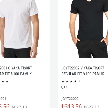
2001 O YAKA TİŞÖRT
JOYT22002 V YAKA TİŞÖRT
AR FIT %100 PAMUK
REGULAR FIT %100 PAMUK
CK PENYE
COMPACK PENYE
★
★
★
★
★
★
★
★
1
2001
JOYT22002
3,56
₺313,56
₺627,13
₺627,13