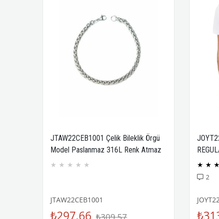
JTAW22CEB1001 Çelik Bileklik Örgü
JOYT2
Model Paslanmaz 316L Renk Atmaz
REGUL
Janti Garantili
COMPA
★
★
★
★
★
★
★
2
JTAW22CEB1001
JOYT2
₺297,66
₺31
₺309,57