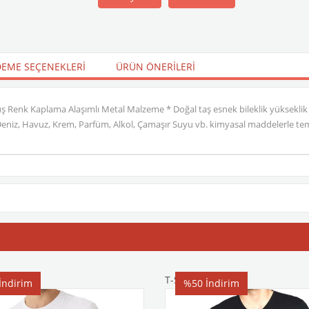
EME SEÇENEKLERI
ÜRÜN ÖNERILERI
üş Renk Kaplama Alaşımlı Metal Malzeme * Doğal taş esnek bileklik yükseklik
 Deniz, Havuz, Krem, Parfüm, Alkol, Çamaşır Suyu vb. kimyasal maddelerle tem
T-Shirt
İndirim
%50
İndirim