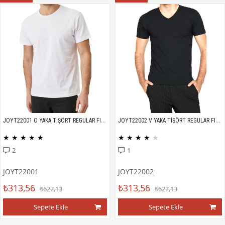
JOYT22001 O YAKA TİŞÖRT REGULAR FIT %100 PAMUK COMPACK PENYE
JOYT22002 V YAKA TİŞÖRT REGULAR FIT %100 PAMUK COMPACK PENYE
★
★
★
★
★
★
★
★
★
★
2
1
JOYT22001
JOYT22002
₺313,56
₺313,56
₺627,13
₺627,13
Sepete Ekle
Sepete Ekle