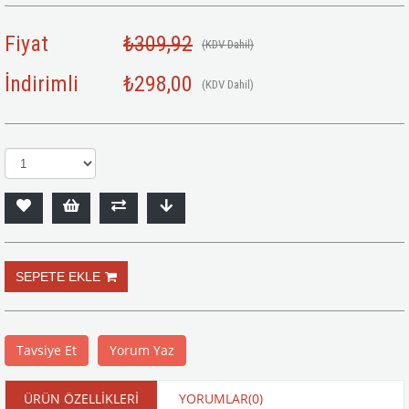
Fiyat
₺309,92
(KDV Dahil)
İndirimli
₺298,00
(KDV Dahil)
Tavsiye Et
Yorum Yaz
ÜRÜN ÖZELLIKLERI
YORUMLAR
(0)