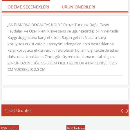
ÖDEME SEÇENEKLERI
ÜRÜN ÖNERILERI
JANTI MARKA DOĞALTAŞ KOLYE Firuze Turkuaz Doğal Taşın
Faydaları ve Özellikleri; Kişiye şans ve uğur getirdiği bilinmektedir.
Kaygı duygusuna karşı etkilidir. Başarı getirir. Nazara karşı
koruyucu etkisi vardır. Tansiyonu dengeler. Kalp hastalıklarına
karşı koruyucu etkisi vardır. Takı olarak kullanıldığı takdirde etkisi
daha da artmaktadır. Zincir gümüş renk kaplama metal alaşım.
ZİNCİR UZUNLUĞU 55-60 CM OBJE UZUNLUK 4 CM GENİŞLİK 2,5
CM YÜKSEKLİK 2,5 CM
Fırsat Ürünleri
T-Shirt
T-Shirt
%50
İndirim
%50
İndirim