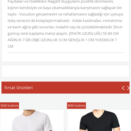
Faydaları ve Özellikleri; Negatif duyguların pozitife dönmesini,
kişinin kendisiyle ve başa çıkamadıklarıyla barışmasını sağlayan bir
taştır. ·Vücudun gevşemesini ve rahatlamasını sağladığı için uykuya
dalış sürecini de kolaylaştırmaktadır. ·Adale kasılmaları, romatizma
ve karın ağrısı gibi sorunlar; malahit taşı ile çözülebilmektedir Zincir
gümüş renk kaplama metal alaşım. ZİNCİR UZUNLUĞU 55-60 CM
AĞIRLIK 7 GR OBJE UZUNLUK 3 CM GENİŞLİK 1 CM YÜKSEKLİK 1
CM
Fırsat Ürünleri
T-Shirt
T-Shirt
%50
İndirim
%50
İndirim