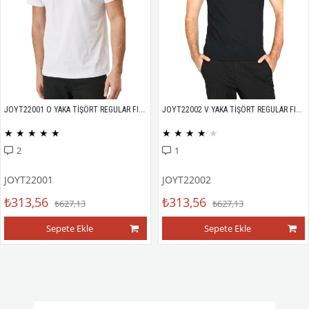
JOYT22001 O YAKA TİŞÖRT REGULAR FIT %100 PAMUK COMPACK PENYE
JOYT22002 V YAKA TİŞÖRT REGULAR FIT %100 PAMUK COMPACK PENYE
★
★
★
★
★
★
★
★
★
★
2
1
JOYT22001
JOYT22002
₺313,56
₺313,56
₺627,13
₺627,13
Sepete Ekle
Sepete Ekle