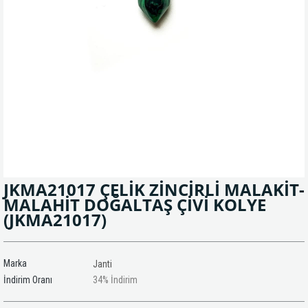
JKMA21017 ÇELİK ZİNCİRLİ MALAKİT-
MALAHİT DOĞALTAŞ ÇİVİ KOLYE
(JKMA21017)
Marka
Janti
İndirim Oranı
34
%
İndirim