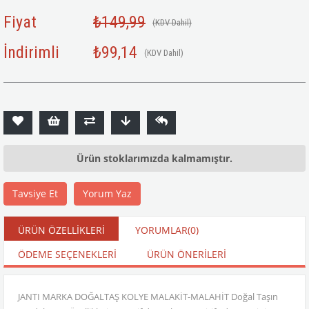
Fiyat
₺149,99
(KDV Dahil)
İndirimli
₺99,14
(KDV Dahil)
Ürün stoklarımızda kalmamıştır.
Tavsiye Et
Yorum Yaz
ÜRÜN ÖZELLIKLERI
YORUMLAR
(0)
ÖDEME SEÇENEKLERI
ÜRÜN ÖNERILERI
JANTI MARKA DOĞALTAŞ KOLYE MALAKİT-MALAHİT Doğal Taşın