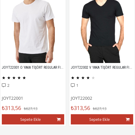
JOYT22001 O YAKA TİŞÖRT REGULAR FIT %100 PAMUK COMPACK PENYE
JOYT22002 V YAKA TİŞÖRT REGULAR FIT %100 PAMUK COMPACK PENYE
★
★
★
★
★
★
★
★
★
★
2
1
JOYT22001
JOYT22002
₺313,56
₺313,56
₺627,13
₺627,13
Sepete Ekle
Sepete Ekle