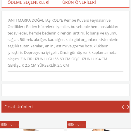
ÖDEME SEÇENEKLERI
ÜRÜN ÖNERILERI
JANTI MARKA DOĞALTAŞ KOLYE Pembe Kuvars Faydaları ve
Özellikleri; Beden hücrelerini yeniler, bu sebeple hem hastalıkları
tedavi eder, hemde bedenin direncini arttırır. İç barışı ve uyumu
sağlar. Böbrek, akciğer, karaciğer, kalp gibi organların sistemlerini
sağlıklı tutar. Yaraları, anjini, astımı ve görme bozukluklarını
iyileştirir. Depresyona iyi gelir. Zincir gümüş renk kaplama metal
alaşım. ZİNCİR UZUNLUĞU 55-60 CM OBJE UZUNLUK 4 CM
GENİŞLİK 2,5 CM YÜKSEKLİK 2,5 CM
Fırsat Ürünleri
T-Shirt
T-Shirt
%50
İndirim
%50
İndirim