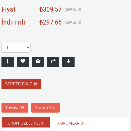
Fiyat
₺309,57
(KDV Dahil)
İndirimli
₺297,66
(KDV Dahil)
Tavsiye Et
Yorum Yaz
ÜRÜN ÖZELLIKLERI
YORUMLAR
(0)