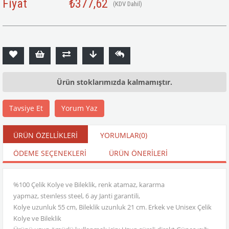
Fiyat
₺377,62
(KDV Dahil)
Ürün stoklarımızda kalmamıştır.
Tavsiye Et
Yorum Yaz
ÜRÜN ÖZELLIKLERI
YORUMLAR
(0)
ÖDEME SEÇENEKLERI
ÜRÜN ÖNERILERI
%100 Çelik Kolye ve Bileklik, renk atamaz, kararma
yapmaz, steınless steel, 6 ay Janti garantili,
Kolye uzunluk 55 cm, Bileklik uzunluk 21 cm. Erkek ve Unisex Çelik
Kolye ve Bileklik