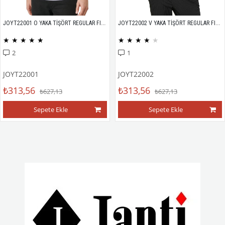
JOYT22001 O YAKA TİŞÖRT REGULAR FIT %100 PAMUK COMPACK PENYE
JOYT22002 V YAKA TİŞÖRT REGULAR FIT %100 PAMUK COMPACK PENYE
★
★
★
★
★
★
★
★
★
★
2
1
JOYT22001
JOYT22002
₺313,56
₺313,56
₺627,13
₺627,13
Sepete Ekle
Sepete Ekle