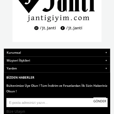
Kurumsal
Müşteri İlişkileri
Yardım
BIZDEN HABERLER
Bültenimize Üye Olun ! Tüm İndirim ve Fırsatlardan İlk Sizin Haberiniz
Olsun !
GÖNDER
Bize Ulaşın