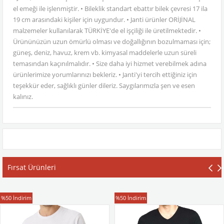
el emeği ile işlenmiştir. • Bileklik standart ebattır bilek çevresi 17 ila
19 cm arasındaki kişiler için uygundur. • Janti ürünler ORİJİNAL
malzemeler kullanılarak TÜRKİYE'de el işçiliği ile üretilmektedir. •
Ürününüzün uzun ömürlü olması ve doğallığının bozulmaması için;
güneş, deniz, havuz, krem vb. kimyasal maddelerle uzun süreli
temasından kaçınılmalıdır. • Size daha iyi hizmet verebilmek adına
ürünlerimize yorumlarınızı bekleriz. • Janti'yi tercih ettiğiniz için
teşekkür eder, sağlıklı günler dileriz. Saygılarımızla şen ve esen
kalınız.
Fırsat Ürünleri
T-Shirt
T-Shirt
%50
İndirim
%50
İndirim