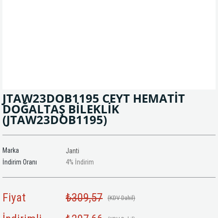
JTAW23DOB1195 CEYT HEMATİT
DOĞALTAŞ BİLEKLİK
(JTAW23DOB1195)
Marka
Janti
İndirim Oranı
4
%
İndirim
Fiyat
₺309,57
(KDV Dahil)