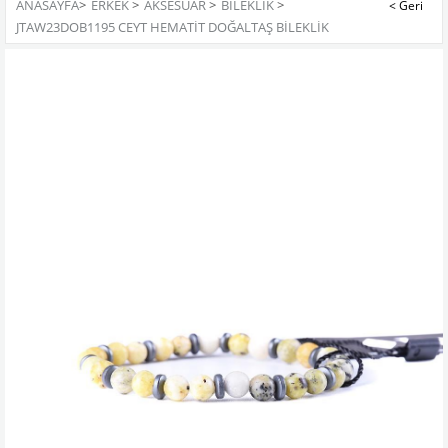
ANASAYFA
>
ERKEK
>
AKSESUAR
>
BILEKLIK
>
JTAW23DOB1195 CEYT HEMATİT DOĞALTAŞ BİLEKLİK