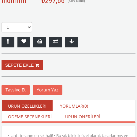
İndirimli
₺297,66
(KDV Dahil)
Tavsiye Et
Yorum Yaz
ÜRÜN ÖZELLIKLERI
YORUMLAR
(0)
ÖDEME SEÇENEKLERI
ÜRÜN ÖNERILERI
• Janti, insanın en şık hali! • Bu şık bileklik özel olarak tasarlanmış ve