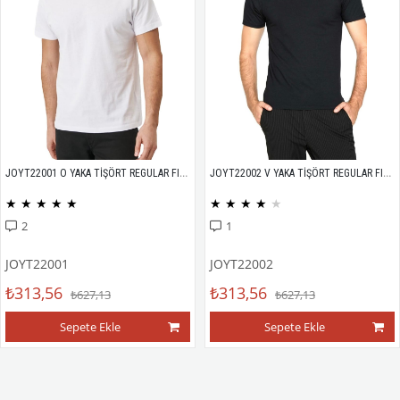
JOYT22001 O YAKA TİŞÖRT REGULAR FIT %100 PAMUK COMPACK PENYE
JOYT22002 V YAKA TİŞÖRT REGULAR FIT %100 PAMUK COMPACK PENYE
★
★
★
★
★
★
★
★
★
★
2
1
JOYT22001
JOYT22002
₺313,56
₺313,56
₺627,13
₺627,13
Sepete Ekle
Sepete Ekle