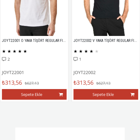
JOYT22001 O YAKA TİŞÖRT REGULAR FIT %100 PAMUK COMPACK PENYE
JOYT22002 V YAKA TİŞÖRT REGULAR FIT %100 PAMUK COMPACK PENYE
★
★
★
★
★
★
★
★
★
★
2
1
JOYT22001
JOYT22002
₺313,56
₺313,56
₺627,13
₺627,13
Sepete Ekle
Sepete Ekle