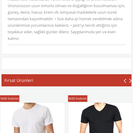
Ürününüzün uzun ömürlü olması ve doğallığının bozulmaması için;
güneş, deniz, havuz, krem vb. kimyasal maddelerle uzun süreli
temasından kaçınılmalıdır. • Size daha iyi hizmet verebilmek adına
ürünlerimize yorumlarınızı bekleriz. • Janti'yi tercih ettiğiniz için
teşekkür eder, sağlıklı günler dileriz. Saygılarımızla şen ve esen
kalınız.
Fırsat Ürünleri
T-Shirt
T-Shirt
%50
İndirim
%50
İndirim