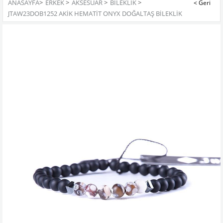
ANASAYFA
>
ERKEK
>
AKSESUAR
>
BILEKLIK
>
JTAW23DOB1252 AKİK HEMATİT ONYX DOĞALTAŞ BİLEKLİK