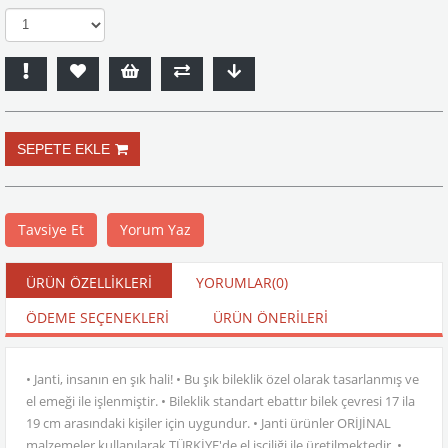
Tavsiye Et
Yorum Yaz
ÜRÜN ÖZELLIKLERI
YORUMLAR
(0)
ÖDEME SEÇENEKLERI
ÜRÜN ÖNERILERI
• Janti, insanın en şık hali! • Bu şık bileklik özel olarak tasarlanmış ve
el emeği ile işlenmiştir. • Bileklik standart ebattır bilek çevresi 17 ila
19 cm arasındaki kişiler için uygundur. • Janti ürünler ORİJİNAL
malzemeler kullanılarak TÜRKİYE'de el işçiliği ile üretilmektedir. •