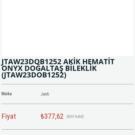
JTAW23DOB1252 AKİK HEMATİT
ONYX DOĞALTAŞ BİLEKLİK
(JTAW23DOB1252)
Marka
Janti
Fiyat
₺377,62
(KDV Dahil)