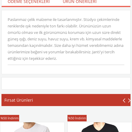
ÖDEME SEÇENEKLERI
ÜRÜN ÖNERILERI
Paslanmaz çelik malzeme ile tasarlanmıştır. Stüdyo çekimlerinde
renklerde ışık nedeniyle ton farkı olabilir. Ürününüzün uzun
ömürlü olması ve ilk görünümünü koruması için uzun süre direkt
güneş ışığı, deniz suyu, havuz suyu, krem vb. kimyasal maddelerle
temasından kaçınılmalıdır. Size daha iyi hizmet verebilmemiz adına
ürünlerimize beğeni ve yorumlar bırakabilirsiniz. Janti'yi tercih
ettiğiniz için teşekkür ederiz.
Fırsat Ürünleri
T-Shirt
T-Shirt
%50
İndirim
%50
İndirim