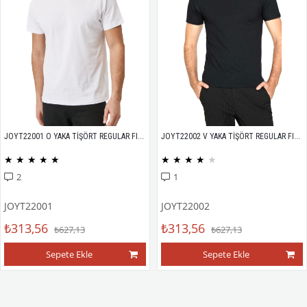
JOYT22001 O YAKA TİŞÖRT REGULAR FIT %100 PAMUK COMPACK PENYE
JOYT22002 V YAKA TİŞÖRT REGULAR FIT %100 PAMUK COMPACK PENYE
★
★
★
★
★
★
★
★
★
★
2
1
JOYT22001
JOYT22002
₺313,56
₺313,56
₺627,13
₺627,13
Sepete Ekle
Sepete Ekle