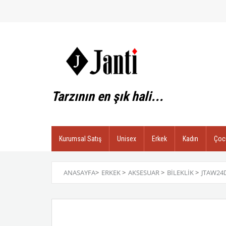
Tarzının en şık hali...
Kurumsal Satış
Unisex
Erkek
Kadın
Çoc
ANASAYFA
>
ERKEK
>
AKSESUAR
>
BILEKLIK
>
JTAW24D