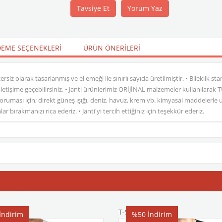
Tavsiye Et
Yorum Yaz
EME SEÇENEKLERI
ÜRÜN ÖNERILERI
zersiz olarak tasarlanmış ve el emeği ile sınırlı sayıda üretilmiştir. • Bileklik sta
etişime geçebilirsiniz. • Janti ürünlerimiz ORİJİNAL malzemeler kullanılarak TÜRKİ
sı için; direkt güneş ışığı, deniz, havuz, krem vb. kimyasal maddelerle uzu
ırakmanızı rica ederiz. • Janti'yi tercih ettiğiniz için teşekkür ederiz.
T-Shirt
İndirim
%50
İndirim