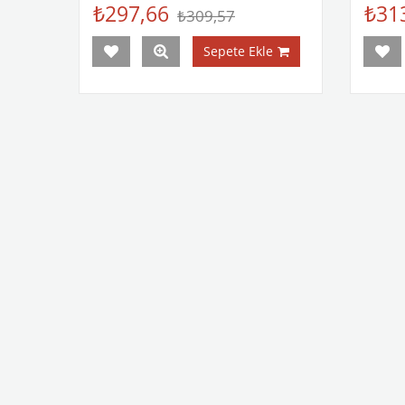
₺297,66
₺31
₺309,57
Sepete Ekle