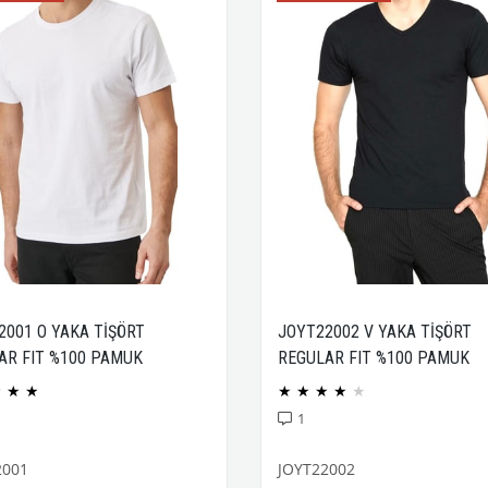
2001 O YAKA TİŞÖRT
JOYT22002 V YAKA TİŞÖRT
AR FIT %100 PAMUK
REGULAR FIT %100 PAMUK
CK PENYE
COMPACK PENYE
★
★
★
★
★
★
★
★
1
2001
JOYT22002