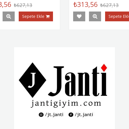
3,56
₺313,56
₺627,13
₺627,13
Sepete Ekle
Sepete Ekl