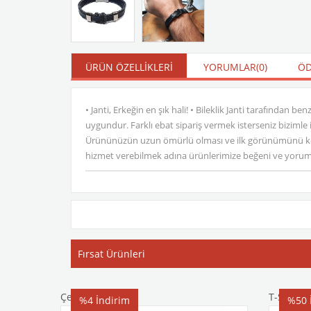
ÜRÜN ÖZELLIKLERI
YORUMLAR
(0)
ÖD
• Janti, Erkeğin en şık hali! • Bileklik Janti tarafından ben
uygundur. Farklı ebat sipariş vermek isterseniz bizimle il
Ürününüzün uzun ömürlü olması ve ilk görünümünü koruma
hizmet verebilmek adına ürünlerimize beğeni ve yorumlar b
Fırsat Ürünleri
Çelik Bileklik
T-Shirt
%4
İndirim
%50