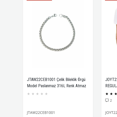
JTAW22CEB1001 Çelik Bileklik Örgü
JOYT2
Model Paslanmaz 316L Renk Atmaz
REGUL
Janti Garantili
COMPA
★
★
★
★
★
★
★
2
JTAW22CEB1001
JOYT2