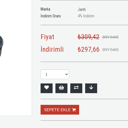
Marka
Janti
İndirim Oranı
4
%
İndirim
Fiyat
₺309,42
(KDV Dahil)
İndirimli
₺297,66
(KDV Dahil)