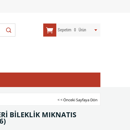
Sepetim
0
Ürün
< < Önceki Sayfaya Dön
Rİ BİLEKLİK MIKNATIS
6)