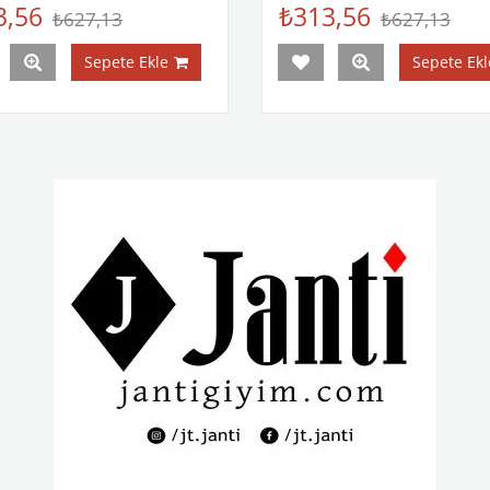
3,56
₺313,56
₺627,13
₺627,13
Sepete Ekle
Sepete Ekl