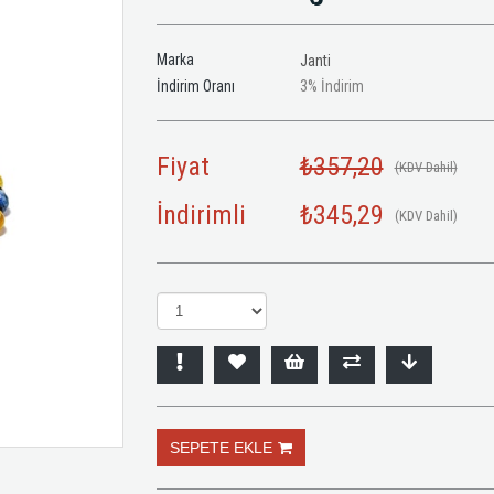
Marka
Janti
İndirim Oranı
3
%
İndirim
Fiyat
₺357,20
(KDV Dahil)
İndirimli
₺345,29
(KDV Dahil)