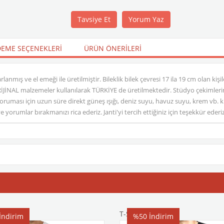
Tavsiye Et
Yorum Yaz
EME SEÇENEKLERI
ÜRÜN ÖNERILERI
lanmış ve el emeği ile üretilmiştir. Bileklik bilek çevresi 17 ila 19 cm olan kişi
 ORİJİNAL malzemeler kullanılarak TÜRKİYE de üretilmektedir. Stüdyo çekimlerind
ası için uzun süre direkt güneş ışığı, deniz suyu, havuz suyu, krem vb. ki
orumlar bırakmanızı rica ederiz. Janti'yi tercih ettiğiniz için teşekkür ederiz
T-Shirt
İndirim
%50
İndirim