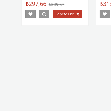
₺297,66
₺31
₺309,57
Sepete Ekle