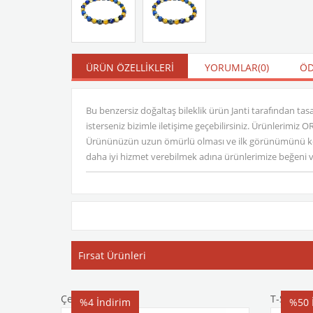
ÜRÜN ÖZELLIKLERI
YORUMLAR
(0)
ÖD
Bu benzersiz doğaltaş bileklik ürün Janti tarafından tasar
isterseniz bizimle iletişime geçebilirsiniz. Ürünlerimiz
Ürününüzün uzun ömürlü olması ve ilk görünümünü korum
daha iyi hizmet verebilmek adına ürünlerimize beğeni ve y
Fırsat Ürünleri
Çelik Bileklik
T-Shirt
%4
İndirim
%50