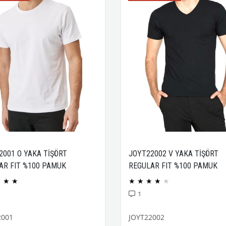
2001 O YAKA TİŞÖRT
JOYT22002 V YAKA TİŞÖRT
AR FIT %100 PAMUK
REGULAR FIT %100 PAMUK
CK PENYE
COMPACK PENYE
★
★
★
★
★
★
★
★
1
2001
JOYT22002