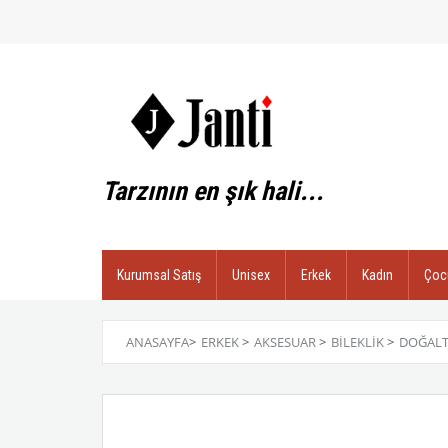
Tarzının en şık hali...
Kurumsal Satış
Unisex
Erkek
Kadın
Çoc
ANASAYFA
>
ERKEK
>
AKSESUAR
>
BILEKLIK
>
DOĞALT