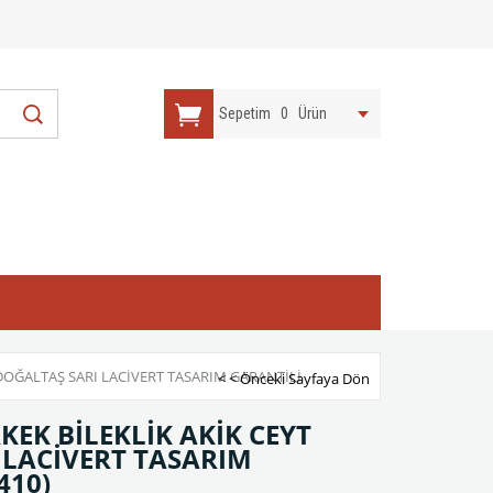
Sepetim
0
Ürün
 DOĞALTAŞ SARI LACİVERT TASARIM GARANTİLİ
< < Önceki Sayfaya Dön
KEK BİLEKLİK AKİK CEYT
 LACİVERT TASARIM
410)