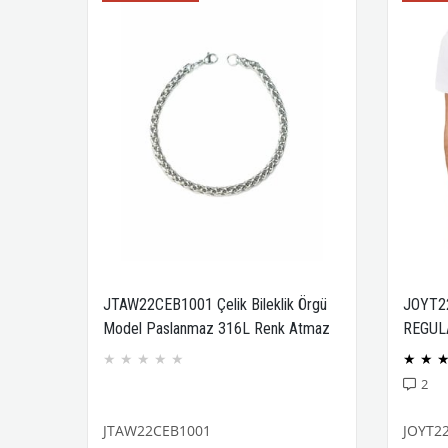
JTAW22CEB1001 Çelik Bileklik Örgü
JOYT2
Model Paslanmaz 316L Renk Atmaz
REGUL
Janti Garantili
COMPA
★
★
★
★
★
★
★
2
JTAW22CEB1001
JOYT2