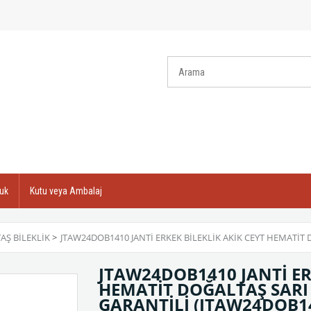
uk
Kutu veya Ambalaj
AŞ BILEKLIK
>
JTAW24DOB1410 JANTİ ERKEK BİLEKLİK AKİK CEYT HEMATİT
JTAW24DOB1410 JANTİ ER
HEMATİT DOĞALTAŞ SARI
GARANTİLİ
(JTAW24DOB1