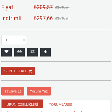
Fiyat
₺309,57
(KDV Dahil)
İndirimli
₺297,66
(KDV Dahil)
Tavsiye Et
Yorum Yaz
ÜRÜN ÖZELLIKLERI
YORUMLAR
(0)