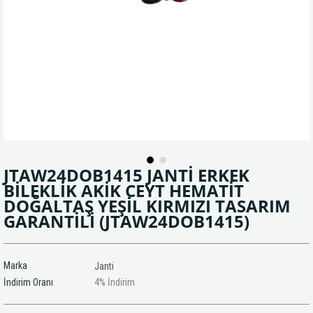
JTAW24DOB1415 JANTİ ERKEK
BİLEKLİK AKİK CEYT HEMATİT
DOĞALTAŞ YEŞİL KIRMIZI TASARIM
GARANTİLİ
(JTAW24DOB1415)
Marka
Janti
İndirim Oranı
4
%
İndirim