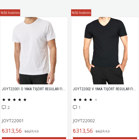
T-Shirt
T-Shirt
%50
İndirim
%50
İndirim
JOYT22001 O YAKA TİŞÖRT REGULAR FIT %100 PAMUK COMPACK PENYE
JOYT22002 V YAKA TİŞÖRT REGULAR FIT %100 PAMUK COMPACK PENYE
★
★
★
★
★
★
★
★
★
★
2
1
JOYT22001
JOYT22002
₺313,56
₺313,56
₺627,13
₺627,13