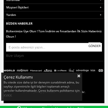
Müşteri İlişkileri
Yardım
BIZDEN HABERLER
Bültenimize Üye Olun ! Tüm İndirim ve Fırsatlardan İlk Sizin Haberiniz
Olsun !
GÖNDER
Bize Ulaşın
Çerez Kullanımı
Bu sitede size daha iyi bir deneyim sunabilmek adına, bu
sayfayı ziyaretinizle ilgili bilgileri toplamak amaçlı
çerezler kullanılmaktadır. Çerez kullanımı politikamız için
© 2019
jantigiyim.com
- Tüm Hakları Saklıdır.
KVKK