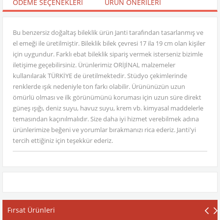
ÖDEME SEÇENEKLERI
ÜRÜN ÖNERILERI
Bu benzersiz doğaltaş bileklik ürün Janti tarafından tasarlanmış ve
el emeği ile üretilmiştir. Bileklik bilek çevresi 17 ila 19 cm olan kişiler
için uygundur. Farklı ebat bileklik sipariş vermek isterseniz bizimle
iletişime geçebilirsiniz. Ürünlerimiz ORİJİNAL malzemeler
kullanılarak TÜRKİYE de üretilmektedir. Stüdyo çekimlerinde
renklerde ışık nedeniyle ton farkı olabilir. Ürününüzün uzun
ömürlü olması ve ilk görünümünü koruması için uzun süre direkt
güneş ışığı, deniz suyu, havuz suyu, krem vb. kimyasal maddelerle
temasından kaçınılmalıdır. Size daha iyi hizmet verebilmek adına
ürünlerimize beğeni ve yorumlar bırakmanızı rica ederiz. Janti'yi
tercih ettiğiniz için teşekkür ederiz.
Fırsat Ürünleri