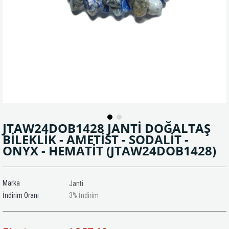
JTAW24DOB1428 JANTİ DOĞALTAŞ
BİLEKLİK - AMETİST - SODALİT -
ONYX - HEMATİT
(JTAW24DOB1428)
Marka
Janti
İndirim Oranı
3
%
İndirim