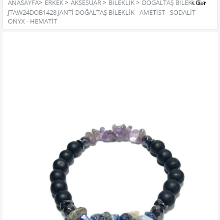
ANASAYFA
>
ERKEK
>
AKSESUAR
>
BILEKLIK
>
DOĞALTAŞ BILEKLIK
>
JTAW24DOB1428 JANTİ DOĞALTAŞ BİLEKLİK - AMETİST - SODALİT -
ONYX - HEMATİT