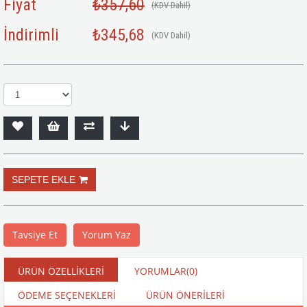
Fiyat
₺357,60
(KDV Dahil)
İndirimli
₺345,68
(KDV Dahil)
Tavsiye Et
Yorum Yaz
ÜRÜN ÖZELLIKLERI
YORUMLAR
(0)
ÖDEME SEÇENEKLERI
ÜRÜN ÖNERILERI