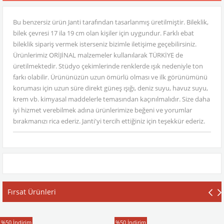
Bu benzersiz ürün Janti tarafından tasarlanmış üretilmiştir. Bileklik,
bilek çevresi 17 ila 19 cm olan kişiler için uygundur. Farklı ebat
bileklik sipariş vermek isterseniz bizimle iletişime geçebilirsiniz.
Ürünlerimiz ORİJİNAL malzemeler kullanılarak TÜRKİYE de
üretilmektedir. Stüdyo çekimlerinde renklerde ışık nedeniyle ton
farkı olabilir. Ürününüzün uzun ömürlü olması ve ilk görünümünü
koruması için uzun süre direkt güneş ışığı, deniz suyu, havuz suyu,
krem vb. kimyasal maddelerle temasından kaçınılmalıdır. Size daha
iyi hizmet verebilmek adına ürünlerimize beğeni ve yorumlar
bırakmanızı rica ederiz. Janti'yi tercih ettiğiniz için teşekkür ederiz.
Fırsat Ürünleri
T-Shirt
T-Shirt
%50
İndirim
%50
İndirim