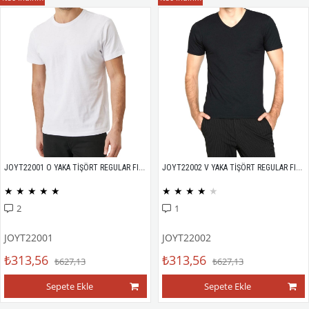
JOYT22001 O YAKA TİŞÖRT REGULAR FIT %100 PAMUK COMPACK PENYE
JOYT22002 V YAKA TİŞÖRT REGULAR FIT %100 PAMUK COMPACK PENYE
★
★
★
★
★
★
★
★
★
★
2
1
JOYT22001
JOYT22002
₺313,56
₺313,56
₺627,13
₺627,13
Sepete Ekle
Sepete Ekle