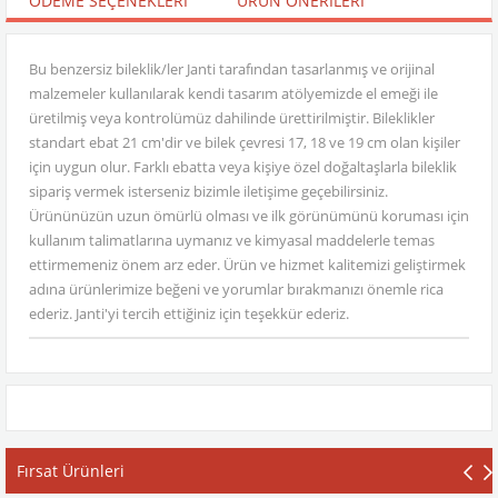
ÖDEME SEÇENEKLERI
ÜRÜN ÖNERILERI
Bu benzersiz bileklik/ler Janti tarafından tasarlanmış ve orijinal
malzemeler kullanılarak kendi tasarım atölyemizde el emeği ile
üretilmiş veya kontrolümüz dahilinde ürettirilmiştir. Bileklikler
standart ebat 21 cm'dir ve bilek çevresi 17, 18 ve 19 cm olan kişiler
için uygun olur. Farklı ebatta veya kişiye özel doğaltaşlarla bileklik
sipariş vermek isterseniz bizimle iletişime geçebilirsiniz.
Ürününüzün uzun ömürlü olması ve ilk görünümünü koruması için
kullanım talimatlarına uymanız ve kimyasal maddelerle temas
ettirmemeniz önem arz eder. Ürün ve hizmet kalitemizi geliştirmek
adına ürünlerimize beğeni ve yorumlar bırakmanızı önemle rica
ederiz. Janti'yi tercih ettiğiniz için teşekkür ederiz.
Fırsat Ürünleri