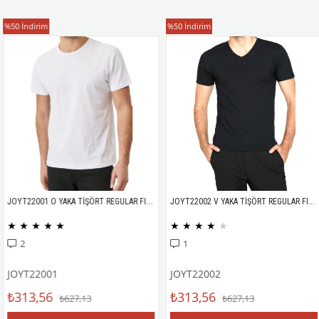
T-Shirt
T-Shirt
%50
İndirim
%50
İndirim
JOYT22001 O YAKA TİŞÖRT REGULAR FIT %100 PAMUK COMPACK PENYE
JOYT22002 V YAKA TİŞÖRT REGULAR FIT %100 PAMUK COMPACK PENYE
★
★
★
★
★
★
★
★
★
★
2
1
JOYT22001
JOYT22002
₺313,56
₺313,56
₺627,13
₺627,13