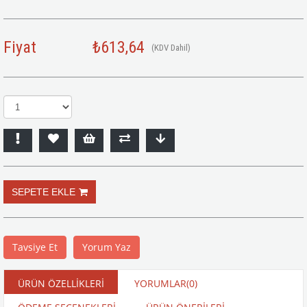
Fiyat
₺613,64
(KDV Dahil)
Tavsiye Et
Yorum Yaz
ÜRÜN ÖZELLIKLERI
YORUMLAR
(0)