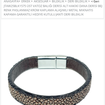
ANASAYFA
>
ERKEK
>
AKSESUAR
>
BILEKLIK
>
DERI BILEKLIK
>
JTAW25BLK1575 ÜST VATOZ BALIĞI DERİSİ ALT HAKİKİ DANA DERİSİ BEJ
RENK PASLANMAZ KROM KAPLAMA ALAŞIMLI METAL MIKNATIS
KAPAMA GARANTİLİ HEDİYE KUTULU JANTİ DERİ BİLEKLİK