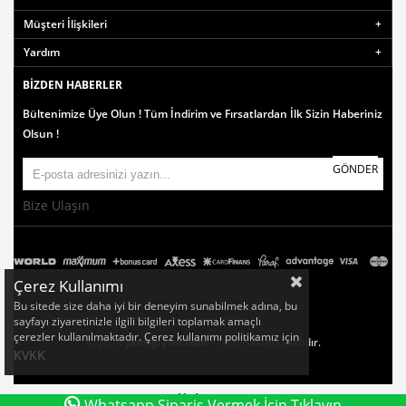
Müşteri İlişkileri
Yardım
BIZDEN HABERLER
Bültenimize Üye Olun ! Tüm İndirim ve Fırsatlardan İlk Sizin Haberiniz
Olsun !
GÖNDER
Bize Ulaşın
Çerez Kullanımı
Bu sitede size daha iyi bir deneyim sunabilmek adına, bu
sayfayı ziyaretinizle ilgili bilgileri toplamak amaçlı
çerezler kullanılmaktadır. Çerez kullanımı politikamız için
© 2019
jantigiyim.com
- Tüm Hakları Saklıdır.
KVKK
Whatsapp Sipariş Vermek İçin Tıklayın