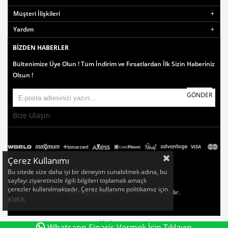
Müşteri İlişkileri
Yardım
BIZDEN HABERLER
Bültenimize Üye Olun ! Tüm İndirim ve Fırsatlardan İlk Sizin Haberiniz
Olsun !
GÖNDER
Bize Ulaşın
Çerez Kullanımı
Bu sitede size daha iyi bir deneyim sunabilmek adına, bu
sayfayı ziyaretinizle ilgili bilgileri toplamak amaçlı
çerezler kullanılmaktadır. Çerez kullanımı politikamız için
© 2019
jantigiyim.com
- Tüm Hakları Saklıdır.
KVKK
Whatsapp Sipariş Vermek İçin Tıklayın