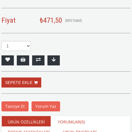
Fiyat
₺471,50
(KDV Dahil)
Tavsiye Et
Yorum Yaz
ÜRÜN ÖZELLIKLERI
YORUMLAR
(0)