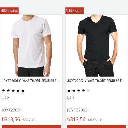
T-Shirt
T-Shirt
%50
İndirim
%50
İndirim
JOYT22001 O YAKA TİŞÖRT REGULAR FIT %100 PAMUK COMPACK PENYE
JOYT22002 V YAKA TİŞÖRT REGULAR FIT %100 PAMUK COMPACK PENYE
★
★
★
★
★
★
★
★
★
★
2
1
JOYT22001
JOYT22002
₺313,56
₺313,56
₺627,13
₺627,13