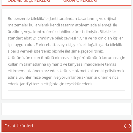
ÖDEME SEÇENEKLERI
ÜRÜN ÖNERILERI
Bu benzersiz bileklik/ler Janti tarafından tasarlanmış ve orijinal
malzemeler kullanılarak kendi tasarım atölyemizde el emeği ile
üretilmiş veya kontrolümüz dahilinde ürettirilmiştir. Bileklikler
standart ebat 21 cm'dir ve bilek çevresi 17, 18 ve 19 cm olan kişiler
için uygun olur. Farklı ebatta veya kişiye özel doğaltaşlarla bileklik
sipariş vermek isterseniz bizimle iletişime geçebilirsiniz.
Ürününüzün uzun ömürlü olması ve ilk görünümünü koruması için
kullanım talimatlarına uymanız ve kimyasal maddelerle temas
ettirmemeniz önem arz eder. Ürün ve hizmet kalitemizi geliştirmek
adına ürünlerimize beğeni ve yorumlar bırakmanızı önemle rica
ederiz. Janti'yi tercih ettiğiniz için teşekkür ederiz.
Fırsat Ürünleri