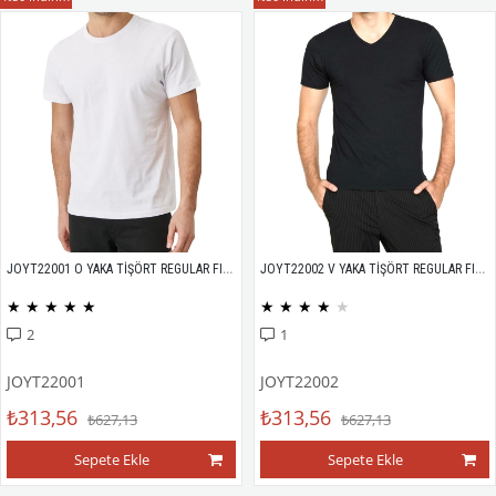
JOYT22001 O YAKA TİŞÖRT REGULAR FIT %100 PAMUK COMPACK PENYE
JOYT22002 V YAKA TİŞÖRT REGULAR FIT %100 PAMUK COMPACK PENYE
★
★
★
★
★
★
★
★
★
★
2
1
JOYT22001
JOYT22002
₺313,56
₺313,56
₺627,13
₺627,13
Sepete Ekle
Sepete Ekle