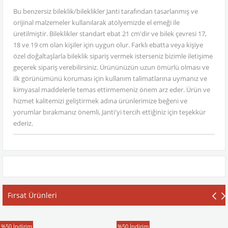
Bu benzersiz bileklik/bileklikler Janti tarafından tasarlanmış ve
orijinal malzemeler kullanılarak atölyemizde el emeği ile
üretilmiştir. Bileklikler standart ebat 21 cm'dir ve bilek çevresi 17,
18 ve 19 cm olan kişiler için uygun olur. Farklı ebatta veya kişiye
özel doğaltaşlarla bileklik sipariş vermek isterseniz bizimle iletişime
geçerek sipariş verebilirsiniz. Ürününüzün uzun ömürlü olması ve
ilk görünümünü koruması için kullanım talimatlarına uymanız ve
kimyasal maddelerle temas ettirmemeniz önem arz eder. Ürün ve
hizmet kalitemizi geliştirmek adına ürünlerimize beğeni ve
yorumlar bırakmanız önemli, Janti'yi tercih ettiğiniz için teşekkür
ederiz.
Fırsat Ürünleri
T-Shirt
T-Shirt
%50
İndirim
%50
İndirim