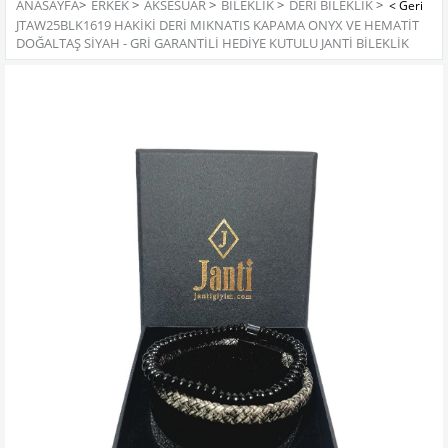
ANASAYFA
>
ERKEK
>
AKSESUAR
>
BILEKLIK
>
DERI BILEKLIK
>
JTAW25BLK1619 HAKİKİ DERİ MIKNATIS KAPAMA ONYX VE HEMATİT
DOĞALTAŞ SİYAH - GRİ GARANTİLİ HEDİYE KUTULU JANTİ BİLEKLİK