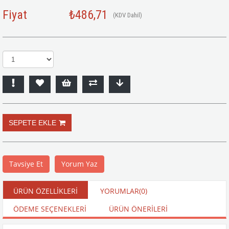
Fiyat
₺486,71
(KDV Dahil)
Tavsiye Et
Yorum Yaz
ÜRÜN ÖZELLIKLERI
YORUMLAR
(0)
ÖDEME SEÇENEKLERI
ÜRÜN ÖNERILERI