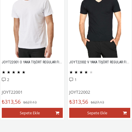
JOYT22001 O YAKA TİŞÖRT REGULAR FIT %100 PAMUK COMPACK PENYE
JOYT22002 V YAKA TİŞÖRT REGULAR FIT %100 PAMUK COMPACK PENYE
★
★
★
★
★
★
★
★
★
★
2
1
JOYT22001
JOYT22002
₺313,56
₺313,56
₺627,13
₺627,13
Sepete Ekle
Sepete Ekle