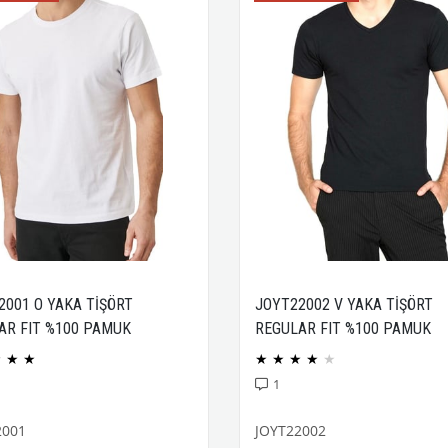
2001 O YAKA TİŞÖRT
JOYT22002 V YAKA TİŞÖRT
AR FIT %100 PAMUK
REGULAR FIT %100 PAMUK
CK PENYE
COMPACK PENYE
★
★
★
★
★
★
★
★
1
2001
JOYT22002