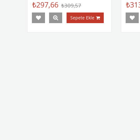
₺297,66
₺31
₺309,57
Sepete Ekle