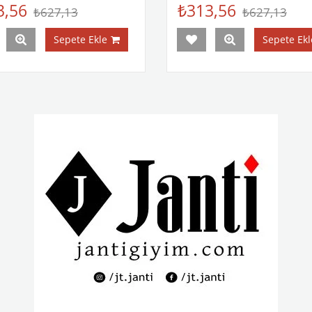
3,56
₺313,56
₺627,13
₺627,13
Sepete Ekle
Sepete Ekl