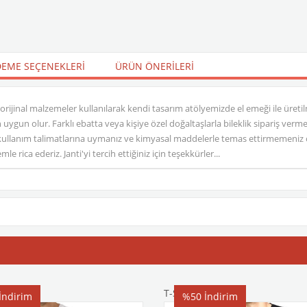
EME SEÇENEKLERI
ÜRÜN ÖNERILERI
 orijinal malzemeler kullanılarak kendi tasarım atölyemizde el emeği ile üretilm
in uygun olur. Farklı ebatta veya kişiye özel doğaltaşlarla bileklik sipariş ver
ullanım talimatlarına uymanız ve kimyasal maddelerle temas ettirmemeniz ö
rica ederiz. Janti'yi tercih ettiğiniz için teşekkürler...
T-Shirt
İndirim
%50
İndirim