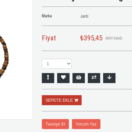
Marka
Janti
Fiyat
₺395,45
(KDV Dahil)
Tavsiye Et
Yorum Yaz