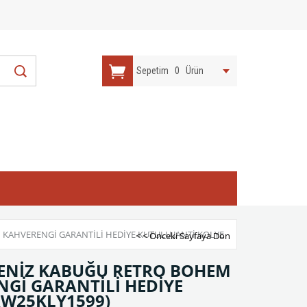
Sepetim
0
Ürün
KAHVERENGİ GARANTİLİ HEDİYE KUTULU JANTİ KOLYE
< < Önceki Sayfaya Dön
DENİZ KABUĞU RETRO BOHEM
NGİ GARANTİLİ HEDİYE
AW25KLY1599)