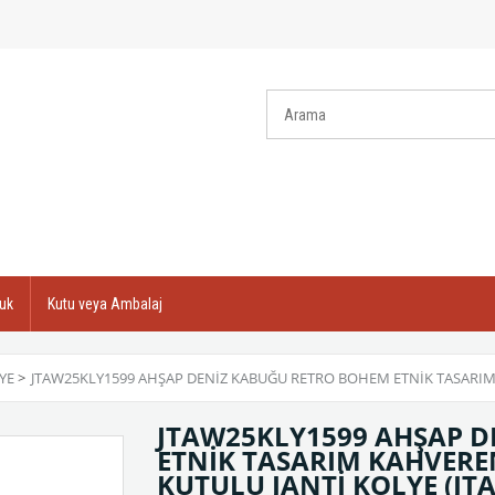
uk
Kutu veya Ambalaj
YE
>
JTAW25KLY1599 AHŞAP DENİZ KABUĞU RETRO BOHEM ETNİK TASARIM 
JTAW25KLY1599 AHŞAP 
ETNİK TASARIM KAHVERE
KUTULU JANTİ KOLYE
(JT