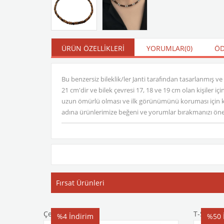
ÜRÜN ÖZELLIKLERI
YORUMLAR
(0)
ÖD
Bu benzersiz bileklik/ler Janti tarafından tasarlanmış ve
21 cm'dir ve bilek çevresi 17, 18 ve 19 cm olan kişiler iç
uzun ömürlü olması ve ilk görünümünü koruması için k
adına ürünlerimize beğeni ve yorumlar bırakmanızı önemle 
Fırsat Ürünleri
Çelik Bileklik
T-Shirt
%4
İndirim
%50