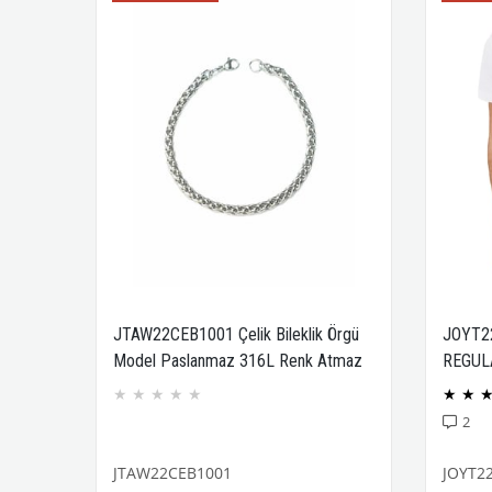
JTAW22CEB1001 Çelik Bileklik Örgü
JOYT2
Model Paslanmaz 316L Renk Atmaz
REGUL
Janti Garantili
COMPA
★
★
★
★
★
★
★
2
JTAW22CEB1001
JOYT2