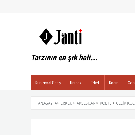
Tarzının en şık hali...
Kurumsal Satış
Unisex
Erkek
Kadın
Çoc
ANASAYFA
>
ERKEK
>
AKSESUAR
>
KOLYE
>
ÇELIK KOL