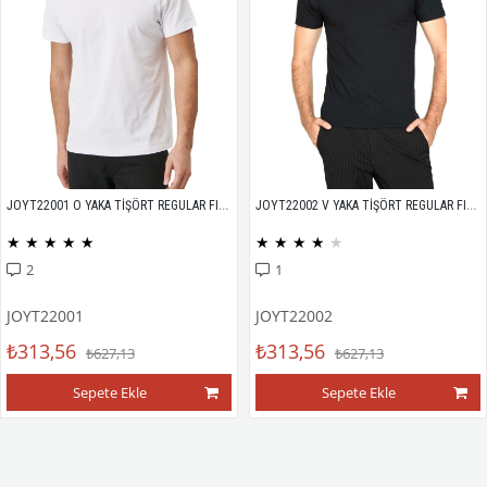
JOYT22001 O YAKA TİŞÖRT REGULAR FIT %100 PAMUK COMPACK PENYE
JOYT22002 V YAKA TİŞÖRT REGULAR FIT %100 PAMUK COMPACK PENYE
★
★
★
★
★
★
★
★
★
★
2
1
JOYT22001
JOYT22002
₺313,56
₺313,56
₺627,13
₺627,13
Sepete Ekle
Sepete Ekle