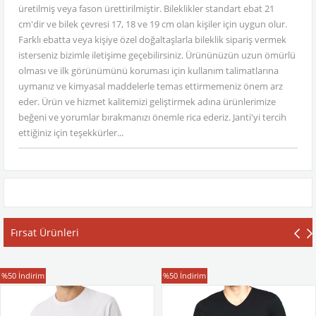
üretilmiş veya fason ürettirilmiştir. Bileklikler standart ebat 21
cm'dir ve bilek çevresi 17, 18 ve 19 cm olan kişiler için uygun olur.
Farklı ebatta veya kişiye özel doğaltaşlarla bileklik sipariş vermek
isterseniz bizimle iletişime geçebilirsiniz. Ürününüzün uzun ömürlü
olması ve ilk görünümünü koruması için kullanım talimatlarına
uymanız ve kimyasal maddelerle temas ettirmemeniz önem arz
eder. Ürün ve hizmet kalitemizi geliştirmek adına ürünlerimize
beğeni ve yorumlar bırakmanızı önemle rica ederiz. Janti'yi tercih
ettiğiniz için teşekkürler...
Fırsat Ürünleri
T-Shirt
T-Shirt
%50
İndirim
%50
İndirim