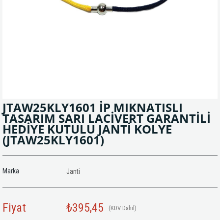
JTAW25KLY1601 İP MIKNATISLI
TASARIM SARI LACİVERT GARANTİLİ
HEDİYE KUTULU JANTİ KOLYE
(JTAW25KLY1601)
Marka
Janti
Fiyat
₺395,45
(KDV Dahil)