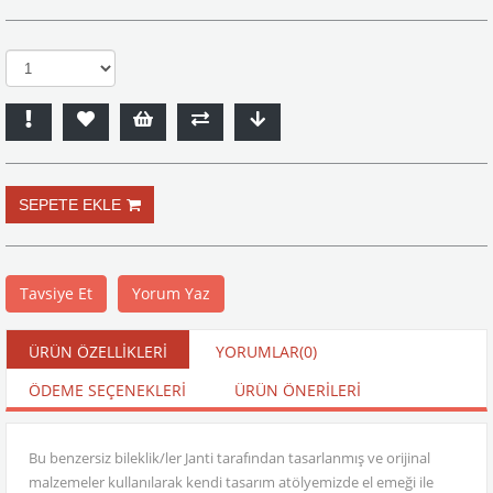
Tavsiye Et
Yorum Yaz
ÜRÜN ÖZELLIKLERI
YORUMLAR
(0)
ÖDEME SEÇENEKLERI
ÜRÜN ÖNERILERI
Bu benzersiz bileklik/ler Janti tarafından tasarlanmış ve orijinal
malzemeler kullanılarak kendi tasarım atölyemizde el emeği ile