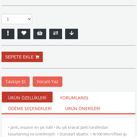
Tavsiye Et
Yorum Yaz
ÜRÜN ÖZELLIKLERI
YORUMLAR
(0)
ÖDEME SEÇENEKLERI
ÜRÜN ÖNERILERI
• Janti, insanın en şık hali! • Bu şık kravat Janti tarafından
tasarlanmış ve üretilmiştir. • Standart ebattır. • %100 Microfiber ip