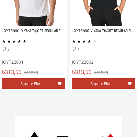
JOYT22001 O YAKA TİŞÖRT REGULAR FIT %100 PAMUK COMPACK PENYE
JOYT22002 V YAKA TİŞÖRT REGULAR FIT %100 PAMUK COMPACK PENYE
★
★
★
★
★
★
★
★
★
★
2
1
JOYT22001
JOYT22002
₺313,56
₺313,56
₺627,13
₺627,13
Sepete Ekle
Sepete Ekle