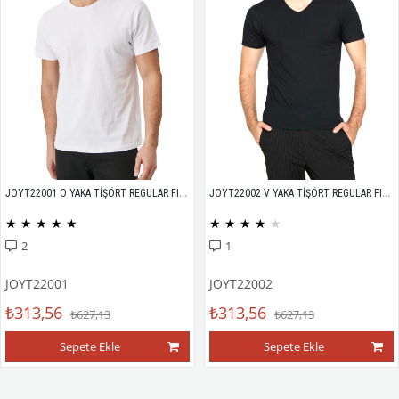
JOYT22001 O YAKA TİŞÖRT REGULAR FIT %100 PAMUK COMPACK PENYE
JOYT22002 V YAKA TİŞÖRT REGULAR FIT %100 PAMUK COMPACK PENYE
★
★
★
★
★
★
★
★
★
★
2
1
JOYT22001
JOYT22002
₺313,56
₺313,56
₺627,13
₺627,13
Sepete Ekle
Sepete Ekle