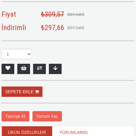
Fiyat
₺309,57
(KDV Dahil)
İndirimli
₺297,66
(KDV Dahil)
Tavsiye Et
Yorum Yaz
ÜRÜN ÖZELLIKLERI
YORUMLAR
(0)