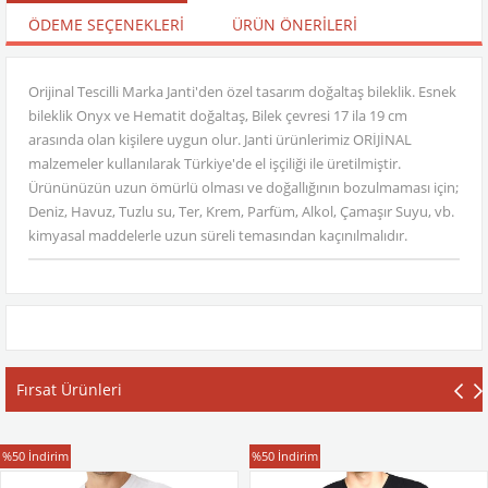
ÖDEME SEÇENEKLERI
ÜRÜN ÖNERILERI
Orijinal Tescilli Marka Janti'den özel tasarım doğaltaş bileklik. Esnek
bileklik Onyx ve Hematit doğaltaş, Bilek çevresi 17 ila 19 cm
arasında olan kişilere uygun olur. Janti ürünlerimiz ORİJİNAL
malzemeler kullanılarak Türkiye'de el işçiliği ile üretilmiştir.
Ürününüzün uzun ömürlü olması ve doğallığının bozulmaması için;
Deniz, Havuz, Tuzlu su, Ter, Krem, Parfüm, Alkol, Çamaşır Suyu, vb.
kimyasal maddelerle uzun süreli temasından kaçınılmalıdır.
Fırsat Ürünleri
T-Shirt
T-Shirt
%50
İndirim
%50
İndirim