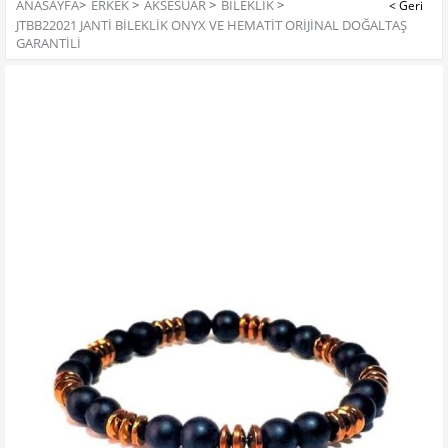
ANASAYFA
>
ERKEK
>
AKSESUAR
>
BILEKLIK
>
JTBB22021 JANTI BILEKLIK ONYX VE HEMATIT ORIJINAL DOĞALTAŞ
GARANTILI