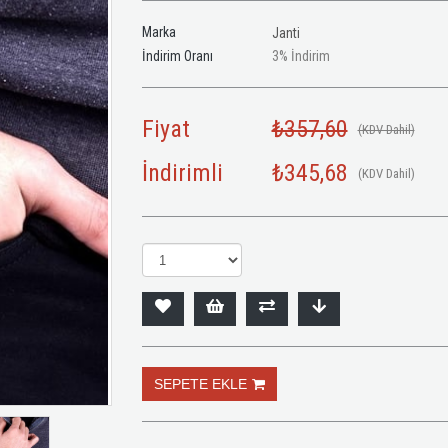
Marka
Janti
İndirim Oranı
3
%
İndirim
Fiyat
₺357,60
(KDV Dahil)
İndirimli
₺345,68
(KDV Dahil)