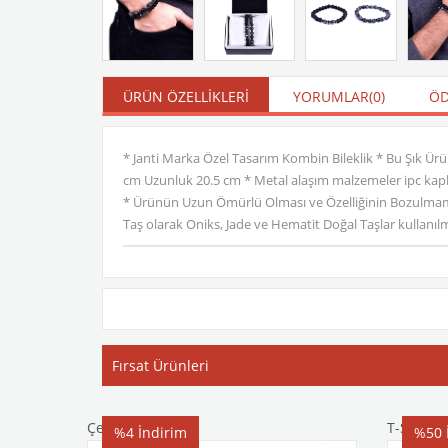
ÜRÜN ÖZELLIKLERI
YORUMLAR
(0)
ÖD
* Janti Marka Özel Tasarım Kombin Bileklik * Bu Şık Ürün
cm Uzunluk 20.5 cm * Metal alaşım malzemeler ipc kaplama
* Ürünün Uzun Ömürlü Olması ve Özelliğinin Bozulmamas
Taş olarak Oniks, Jade ve Hematit Doğal Taşlar kullanılm
Fırsat Ürünleri
Çelik Bileklik
T-Shirt
%4
İndirim
%50