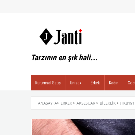
Tarzının en şık hali...
Kurumsal Satış
Unisex
Erkek
Kadın
Çoc
ANASAYFA
>
ERKEK
>
AKSESUAR
>
BILEKLIK
>
JTKB191