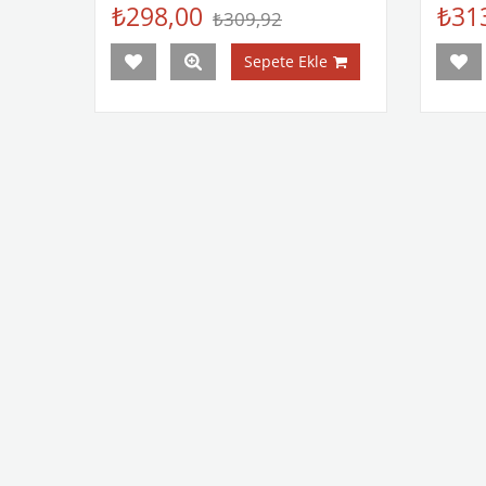
₺298,00
₺31
₺309,92
Sepete Ekle