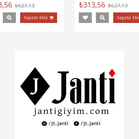
3,56
₺313,56
₺627,13
₺627,13
Sepete Ekle
Sepete Ekl