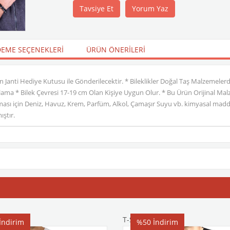
Tavsiye Et
Yorum Yaz
EME SEÇENEKLERI
ÜRÜN ÖNERILERI
 Janti Hediye Kutusu ile Gönderilecektir. * Bileklikler Doğal Taş Malzemelerde
 * Bilek Çevresi 17-19 cm Olan Kişiye Uygun Olur. * Bu Ürün Orijinal Malzemel
ı için Deniz, Havuz, Krem, Parfüm, Alkol, Çamaşır Suyu vb. kimyasal madde
ıştır.
T-Shirt
İndirim
%50
İndirim