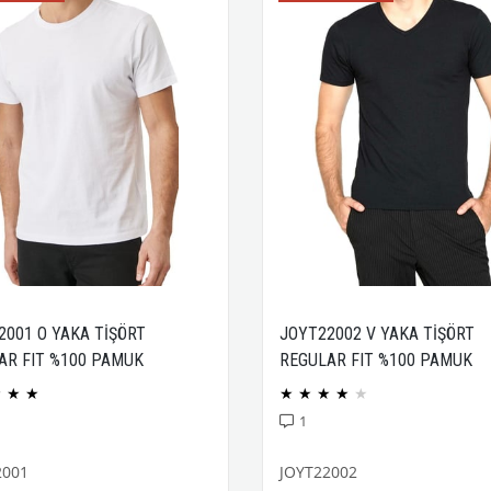
2001 O YAKA TİŞÖRT
JOYT22002 V YAKA TİŞÖRT
AR FIT %100 PAMUK
REGULAR FIT %100 PAMUK
CK PENYE
COMPACK PENYE
★
★
★
★
★
★
★
★
1
2001
JOYT22002