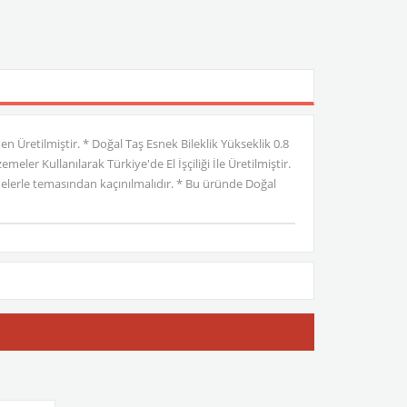
n Üretilmiştir. * Doğal Taş Esnek Bileklik Yükseklik 0.8
er Kullanılarak Türkiye'de El İşçiliği İle Üretilmiştir.
lerle temasından kaçınılmalıdır. * Bu üründe Doğal