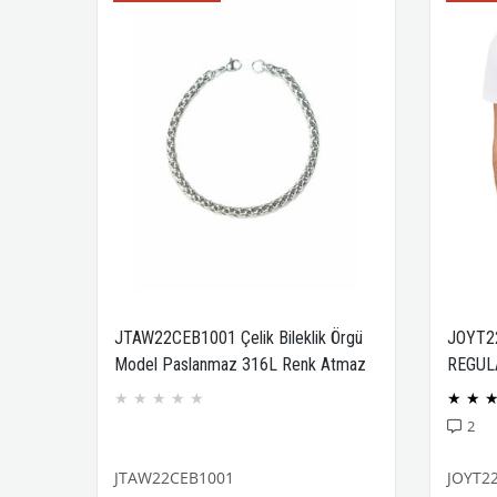
JTAW22CEB1001 Çelik Bileklik Örgü
JOYT2
Model Paslanmaz 316L Renk Atmaz
REGUL
Janti Garantili
COMPA
★
★
★
★
★
★
★
2
JTAW22CEB1001
JOYT2