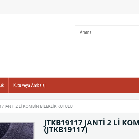
uk
Kutu veya Ambalaj
17 JANTİ 2 Lİ KOMBİN BİLEKLİK KUTULU
JTKB19117 JANTİ 2 Lİ KO
(JTKB19117)