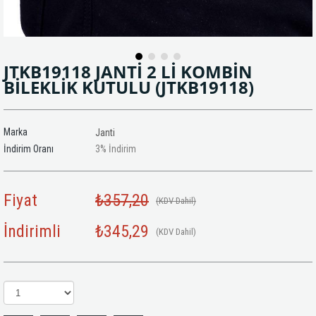
JTKB19118 JANTİ 2 Lİ KOMBİN
BİLEKLİK KUTULU
(JTKB19118)
Marka
Janti
İndirim Oranı
3
%
İndirim
Fiyat
₺357,20
(KDV Dahil)
İndirimli
₺345,29
(KDV Dahil)