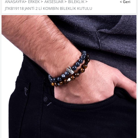
ANASAYFA
>
ERKEK
>
AKSESUAR
>
BILEKLIK
>
JTKB19118 JANTİ 2 Lİ KOMBİN BİLEKLİK KUTULU