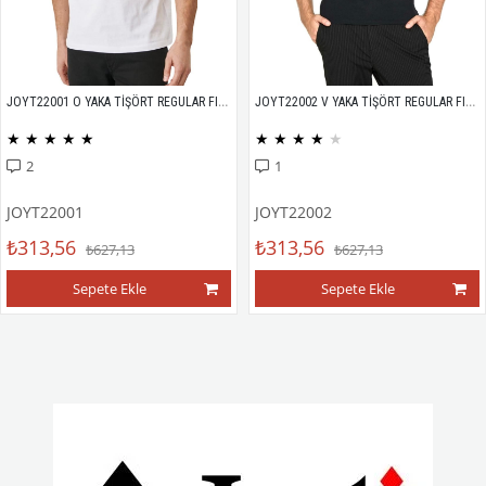
JOYT22001 O YAKA TİŞÖRT REGULAR FIT %100 PAMUK COMPACK PENYE
JOYT22002 V YAKA TİŞÖRT REGULAR FIT %100 PAMUK COMPACK PENYE
★
★
★
★
★
★
★
★
★
★
2
1
JOYT22001
JOYT22002
₺313,56
₺313,56
₺627,13
₺627,13
Sepete Ekle
Sepete Ekle