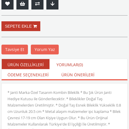
Tavsiye Et
Yorum Yaz
ÜRÜN ÖZELLIKLERI
YORUMLAR
(0)
ÖDEME SEÇENEKLERI
ÜRÜN ÖNERILERI
* Janti Marka Özel Tasarım Kombin Bileklik * Bu Şık Ürün Janti
Hediye Kutusu ile Gönderilecektir. * Bileklikler Doğal Taş
Malzemelerden Üretilmiştir. * Doğal Taş Esnek Bileklik Yükseklik 0.8
cm Uzunluk 20.5 cm * Metal alaşım malzemeler ipc kaplama * Bilek
Çevresi 17-19 cm Olan Kişiye Uygun Olur. * Bu Ürün Orijinal
Malzemeler Kullanılarak Türkiye'de El İşçiliği İle Üretilmiştir. *