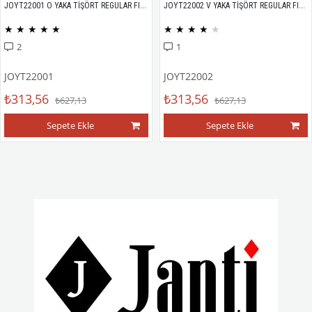
JOYT22001 O YAKA TİŞÖRT REGULAR FIT %100 PAMUK COMPACK PENYE
JOYT22002 V YAKA TİŞÖRT REGULAR FIT %100 PAMUK COMPACK PENYE
★
★
★
★
★
★
★
★
★
★
2
1
JOYT22001
JOYT22002
₺313,56
₺313,56
₺627,13
₺627,13
Sepete Ekle
Sepete Ekle