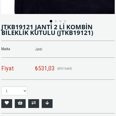
JTKB19121 JANTİ 2 Lİ KOMBİN
BİLEKLİK KUTULU
(JTKB19121)
Marka
Janti
Fiyat
₺531,03
(KDV Dahil)