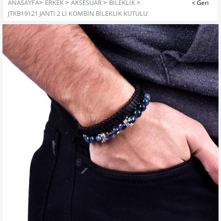
ANASAYFA
>
ERKEK
>
AKSESUAR
>
BILEKLIK
>
JTKB19121 JANTİ 2 Lİ KOMBİN BİLEKLİK KUTULU