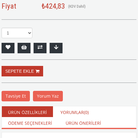
Fiyat
₺424,83
(KDV Dahil)
Tavsiye Et
Yorum Yaz
ÜRÜN ÖZELLIKLERI
YORUMLAR
(0)
ÖDEME SEÇENEKLERI
ÜRÜN ÖNERILERI