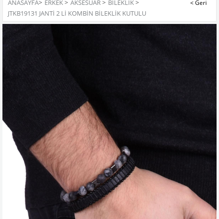
ANASAYFA
>
ERKEK
>
AKSESUAR
>
BILEKLIK
>
JTKB19131 JANTİ 2 Lİ KOMBİN BİLEKLİK KUTULU