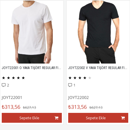
JOYT22001 O YAKA TİŞÖRT REGULAR FIT %100 PAMUK COMPACK PENYE
JOYT22002 V YAKA TİŞÖRT REGULAR FIT %100 PAMUK COMPACK PENYE
★
★
★
★
★
★
★
★
★
★
2
1
JOYT22001
JOYT22002
₺313,56
₺313,56
₺627,13
₺627,13
Sepete Ekle
Sepete Ekle