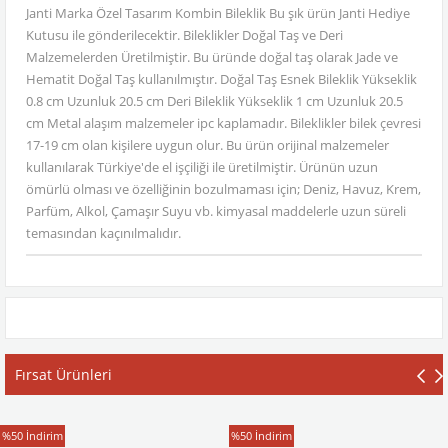
Janti Marka Özel Tasarım Kombin Bileklik Bu şık ürün Janti Hediye
Kutusu ile gönderilecektir. Bileklikler Doğal Taş ve Deri
Malzemelerden Üretilmiştir. Bu üründe doğal taş olarak Jade ve
Hematit Doğal Taş kullanılmıştır. Doğal Taş Esnek Bileklik Yükseklik
0.8 cm Uzunluk 20.5 cm Deri Bileklik Yükseklik 1 cm Uzunluk 20.5
cm Metal alaşım malzemeler ipc kaplamadır. Bileklikler bilek çevresi
17-19 cm olan kişilere uygun olur. Bu ürün orijinal malzemeler
kullanılarak Türkiye'de el işçiliği ile üretilmiştir. Ürünün uzun
ömürlü olması ve özelliğinin bozulmaması için; Deniz, Havuz, Krem,
Parfüm, Alkol, Çamaşır Suyu vb. kimyasal maddelerle uzun süreli
temasından kaçınılmalıdır.
Fırsat Ürünleri
T-Shirt
T-Shirt
%50
İndirim
%50
İndirim