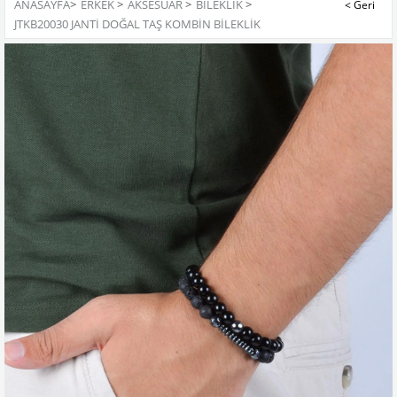
ANASAYFA
>
ERKEK
>
AKSESUAR
>
BILEKLIK
>
JTKB20030 JANTİ DOĞAL TAŞ KOMBİN BİLEKLİK