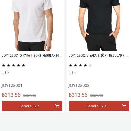
JOYT22001 O YAKA TİŞÖRT REGULAR FIT %100 PAMUK COMPACK PENYE
JOYT22002 V YAKA TİŞÖRT REGULAR FIT %100 PAMUK COMPACK PENYE
★
★
★
★
★
★
★
★
★
★
2
1
JOYT22001
JOYT22002
₺313,56
₺313,56
₺627,13
₺627,13
Sepete Ekle
Sepete Ekle