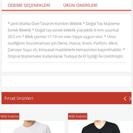
ÖDEME SEÇENEKLERI
ÜRÜN ÖNERILERI
* Janti Marka Özel Tasarım Kombin Bileklik * Doğal Taş Malzeme
Esnek Bileklik * Doğal taş esnek bileklik yükseklik 8 mm uzunluk
20.5 cm * Bilek çevresi 17-19 cm olan kişiye uygun olur. * Ürün
özelliğinin bozulmaması için Deniz, Havuz, Krem, Parfüm, Alkol,
Çamaşır Suyu vb. kimyasal maddelerle temasından kaçınılmalıdır. *
Orijinal Malzemeler Kullanılarak Türkiye'de El İşçiliği İle Üretilmiştir.
Fırsat Ürünleri
T-Shirt
T-Shirt
%50
İndirim
%50
İndirim