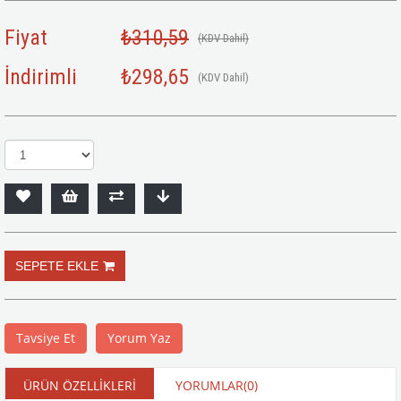
Fiyat
₺310,59
(KDV Dahil)
İndirimli
₺298,65
(KDV Dahil)
Tavsiye Et
Yorum Yaz
ÜRÜN ÖZELLIKLERI
YORUMLAR
(0)