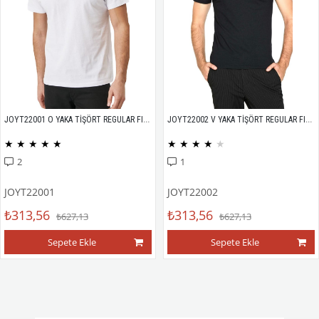
JOYT22001 O YAKA TİŞÖRT REGULAR FIT %100 PAMUK COMPACK PENYE
JOYT22002 V YAKA TİŞÖRT REGULAR FIT %100 PAMUK COMPACK PENYE
★
★
★
★
★
★
★
★
★
★
2
1
JOYT22001
JOYT22002
₺313,56
₺313,56
₺627,13
₺627,13
Sepete Ekle
Sepete Ekle