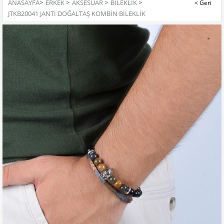
ANASAYFA
>
ERKEK
>
AKSESUAR
>
BILEKLIK
>
JTKB20041 JANTİ DOĞALTAŞ KOMBİN BİLEKLİK