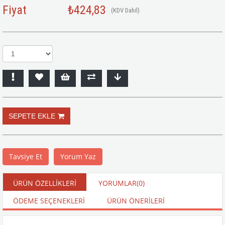
Fiyat
₺424,83
(KDV Dahil)
Tavsiye Et
Yorum Yaz
ÜRÜN ÖZELLIKLERI
YORUMLAR
(0)
ÖDEME SEÇENEKLERI
ÜRÜN ÖNERILERI