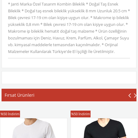
* Janti Marka Özel Tasarım Kombin Bileklik * Doğal Taş Esnek
Bileklik * Doğal taş esnek bileklik yükseklik 8 mm Uzunluk 20.5 cm *
Bilek çevresi 17-19 cm olan kişiye uygun olur. * Makrome ip bileklik
yükseklik 0,8 mm * Bilek çevresi 17-19 cm olan kişiye uygun olur. *
Makrome ip bileklik hematit doğal taş malzeme * Ürün özelliğinin
bozulmaması için Deniz, Havuz, Krem, Parfüm, Alkol, Çamaşır Suyu
vb. kimyasal maddelerle temasından kaçınılmalıdır. * Orijinal
Malzemeler Kullanılarak Türkiye'de El İşçiliği İle Üretilmiştir.
Fırsat Ürünleri
T-Shirt
T-Shirt
%50
İndirim
%50
İndirim