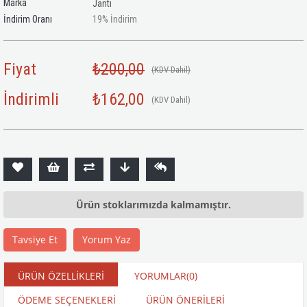
Marka
Janti
İndirim Oranı
19
%
İndirim
Fiyat
₺200,00
(KDV Dahil)
İndirimli
₺162,00
(KDV Dahil)
Ürün stoklarımızda kalmamıştır.
Tavsiye Et
Yorum Yaz
ÜRÜN ÖZELLIKLERI
YORUMLAR
(0)
ÖDEME SEÇENEKLERI
ÜRÜN ÖNERILERI