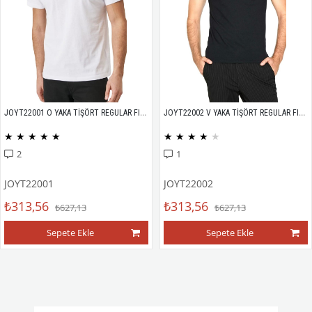
JOYT22001 O YAKA TİŞÖRT REGULAR FIT %100 PAMUK COMPACK PENYE
JOYT22002 V YAKA TİŞÖRT REGULAR FIT %100 PAMUK COMPACK PENYE
★
★
★
★
★
★
★
★
★
★
2
1
JOYT22001
JOYT22002
₺313,56
₺313,56
₺627,13
₺627,13
Sepete Ekle
Sepete Ekle