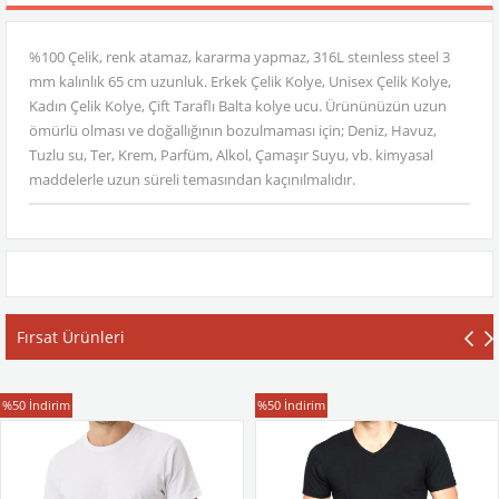
%100 Çelik, renk atamaz, kararma yapmaz, 316L steınless steel 3
mm kalınlık 65 cm uzunluk. Erkek Çelik Kolye, Unisex Çelik Kolye,
Kadın Çelik Kolye, Çift Taraflı Balta kolye ucu. Ürününüzün uzun
ömürlü olması ve doğallığının bozulmaması için; Deniz, Havuz,
Tuzlu su, Ter, Krem, Parfüm, Alkol, Çamaşır Suyu, vb. kimyasal
maddelerle uzun süreli temasından kaçınılmalıdır.
Fırsat Ürünleri
T-Shirt
T-Shirt
%50
İndirim
%50
İndirim