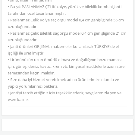
• Janti, insanın en şık hali!
• Bu şık PASLANMAZ ÇELİK kolye, yüzük ve bileklik kombini Janti
tarafından özel tasarlananmıştır.
• Paslanmaz Çelik Kolye saç örgü model 0,4 cm genişliğinde 55 cm
uzunluğundadır.
• Paslanmaz Çelik Bileklik saç örgü model 0,4 cm genişliğinde 21 cm
uzunluğundadır.
• Janti ürünleri ORİJİNAL malzemeler kullanılarak TÜRKİYE'de el
işçiliği ile üretilmiştir.
• Ürününüzün uzun ömürlü olması ve doğallığının bozulmaması
için; güneş, deniz, havuz, krem vb. kimyasal maddelerle uzun süreli
temasından kaçınılmalıdır.
• Size daha iyi hizmet verebilmek adına ürünlerimize olumlu ve
yapıcı yorumlarınızı bekleriz.
• Janti'yi tercih ettiğiniz için teşekkür ederiz, saygılarımızla şen ve
esen kalınız.