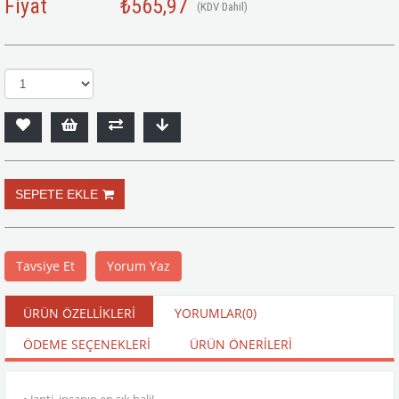
Fiyat
₺565,97
(KDV Dahil)
Tavsiye Et
Yorum Yaz
ÜRÜN ÖZELLIKLERI
YORUMLAR
(0)
ÖDEME SEÇENEKLERI
ÜRÜN ÖNERILERI