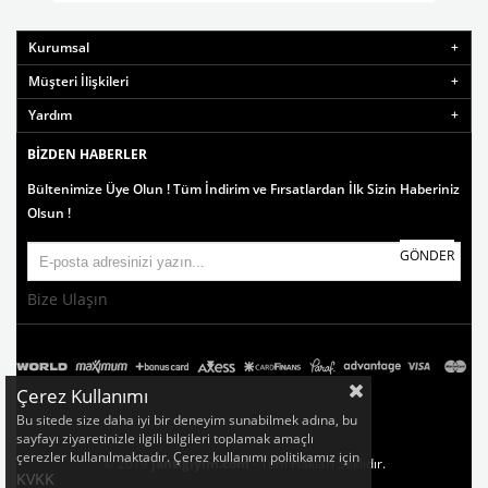
Kurumsal
Müşteri İlişkileri
Yardım
BIZDEN HABERLER
Bültenimize Üye Olun ! Tüm İndirim ve Fırsatlardan İlk Sizin Haberiniz
Olsun !
GÖNDER
Bize Ulaşın
Çerez Kullanımı
Bu sitede size daha iyi bir deneyim sunabilmek adına, bu
sayfayı ziyaretinizle ilgili bilgileri toplamak amaçlı
çerezler kullanılmaktadır. Çerez kullanımı politikamız için
© 2019
jantigiyim.com
- Tüm Hakları Saklıdır.
KVKK