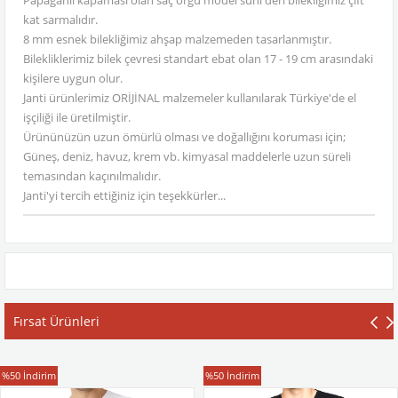
Papağanlı kapaması olan saç örgü model suni deri bilekliğimiz çift
kat sarmalıdır.
8 mm esnek bilekliğimiz ahşap malzemeden tasarlanmıştır.
Bilekliklerimiz bilek çevresi standart ebat olan 17 - 19 cm arasındaki
kişilere uygun olur.
Janti ürünlerimiz ORİJİNAL malzemeler kullanılarak Türkiye'de el
işçiliği ile üretilmiştir.
Ürününüzün uzun ömürlü olması ve doğallığını koruması için;
Güneş, deniz, havuz, krem vb. kimyasal maddelerle uzun süreli
temasından kaçınılmalıdır.
Janti'yi tercih ettiğiniz için teşekkürler...
Fırsat Ürünleri
T-Shirt
T-Shirt
%50
İndirim
%50
İndirim