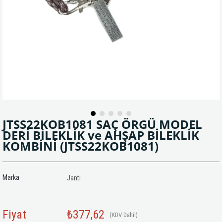
JTSS22KOB1081 SAÇ ÖRGÜ MODEL
DERİ BİLEKLİK ve AHŞAP BİLEKLİK
KOMBİNİ
(JTSS22KOB1081)
Marka
Janti
Fiyat
₺377,62
(KDV Dahil)