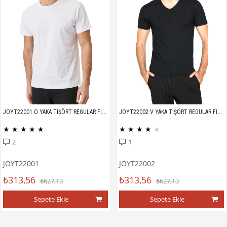
JOYT22001 O YAKA TİŞÖRT REGULAR FIT %100 PAMUK COMPACK PENYE
JOYT22002 V YAKA TİŞÖRT REGULAR FIT %100 PAMUK COMPACK PENYE
★
★
★
★
★
★
★
★
★
★
2
1
JOYT22001
JOYT22002
₺313,56
₺313,56
₺627,13
₺627,13
Sepete Ekle
Sepete Ekle