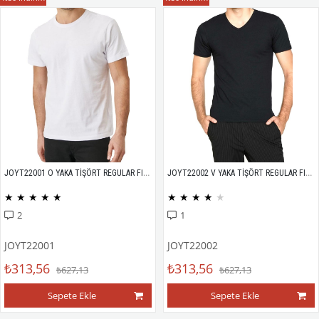
JOYT22001 O YAKA TİŞÖRT REGULAR FIT %100 PAMUK COMPACK PENYE
JOYT22002 V YAKA TİŞÖRT REGULAR FIT %100 PAMUK COMPACK PENYE
★
★
★
★
★
★
★
★
★
★
2
1
JOYT22001
JOYT22002
₺313,56
₺313,56
₺627,13
₺627,13
Sepete Ekle
Sepete Ekle