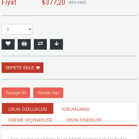
Fiyat
₺377,20
(KDV Dahil)
Tavsiye Et
Yorum Yaz
ÜRÜN ÖZELLIKLERI
YORUMLAR
(0)
ÖDEME SEÇENEKLERI
ÜRÜN ÖNERILERI