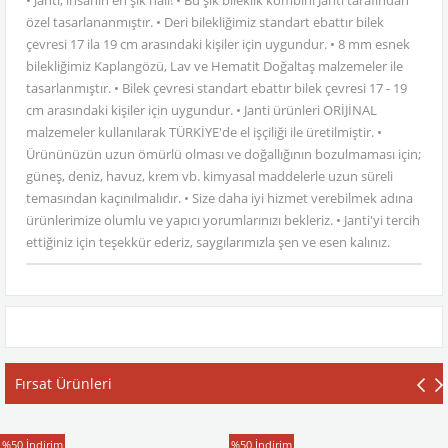
• Janti, insanın en şık hali! • Bu şık bileklik kombini Janti tarafından
özel tasarlananmıştır. • Deri bilekliğimiz standart ebattır bilek
çevresi 17 ila 19 cm arasındaki kişiler için uygundur. • 8 mm esnek
bilekliğimiz Kaplangözü, Lav ve Hematit Doğaltaş malzemeler ile
tasarlanmıştır. • Bilek çevresi standart ebattır bilek çevresi 17 - 19
cm arasındaki kişiler için uygundur. • Janti ürünleri ORİJİNAL
malzemeler kullanılarak TÜRKİYE'de el işçiliği ile üretilmiştir. •
Ürününüzün uzun ömürlü olması ve doğallığının bozulmaması için;
güneş, deniz, havuz, krem vb. kimyasal maddelerle uzun süreli
temasından kaçınılmalıdır. • Size daha iyi hizmet verebilmek adına
ürünlerimize olumlu ve yapıcı yorumlarınızı bekleriz. • Janti'yi tercih
ettiğiniz için teşekkür ederiz, saygılarımızla şen ve esen kalınız.
Fırsat Ürünleri
T-Shirt
T-Shirt
%50
İndirim
%50
İndirim