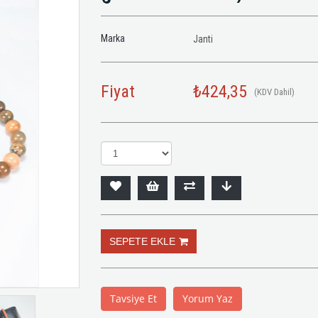
Marka
Janti
Fiyat
₺424,35
(KDV Dahil)
Tavsiye Et
Yorum Yaz