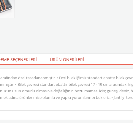
EME SEÇENEKLERI
ÜRÜN ÖNERILERI
ti tarafından özel tasarlananmıştır. • Deri bilekliğimiz standart ebattır bilek çe
nmıştır. • Bilek çevresi standart ebattır bilek çevresi 17 - 19 cm arasındaki k
 Ürününüzün uzun ömürlü olması ve doğallığının bozulmaması için; güneş, deniz
mek adına ürünlerimize olumlu ve yapıcı yorumlarınızı bekleriz. • Janti'yi terci