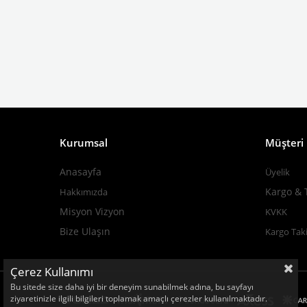
Kurumsal
Müşteri İ
Anasayfa
Üyelik
Kargo & 
Hakkımızda
M
isyon Vizyon
KVKK
Bize Ulaşın
Kargo Taki
Çerez Kullanımı
Bu sitede size daha iyi bir deneyim sunabilmek adına, bu sayfayı
ziyaretinizle ilgili bilgileri toplamak amaçlı çerezler kullanılmaktadır.