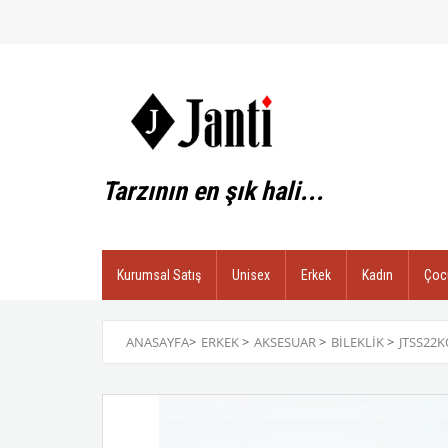
Tarzının en şık hali...
Kurumsal Satış
Unisex
Erkek
Kadın
Çoc
ANASAYFA
>
ERKEK
>
AKSESUAR
>
BILEKLIK
>
JTSS22K