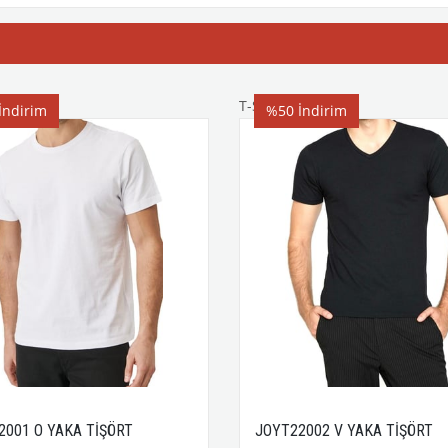
T-Shirt
İndirim
%50
İndirim
2001 O YAKA TİŞÖRT
JOYT22002 V YAKA TİŞÖRT