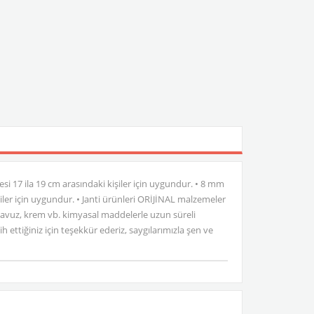
vresi 17 ila 19 cm arasındaki kişiler için uygundur. • 8 mm
işiler için uygundur. • Janti ürünleri ORİJİNAL malzemeler
, havuz, krem vb. kimyasal maddelerle uzun süreli
h ettiğiniz için teşekkür ederiz, saygılarımızla şen ve