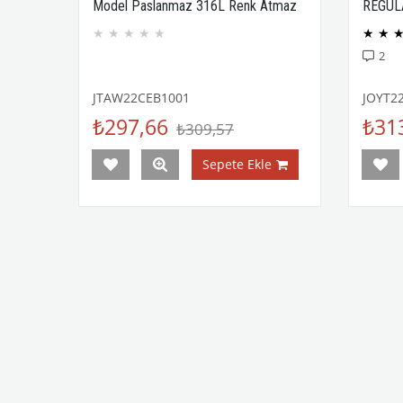
Model Paslanmaz 316L Renk Atmaz
REGUL
Janti Garantili
COMPA
★
★
★
★
★
★
★
2
JTAW22CEB1001
JOYT2
₺297,66
₺31
₺309,57
Sepete Ekle