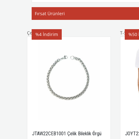
Fırsat Ürünleri
Çelik Bileklik
T-Shirt
%4
İndirim
%50
JTAW22CEB1001 Çelik Bileklik Örgü
JOYT2