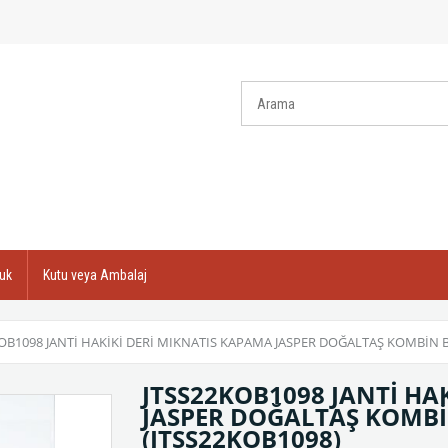
uk
Kutu veya Ambalaj
OB1098 JANTİ HAKİKİ DERİ MIKNATIS KAPAMA JASPER DOĞALTAŞ KOMBİN 
JTSS22KOB1098 JANTİ HA
JASPER DOĞALTAŞ KOMBİ
(JTSS22KOB1098)