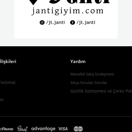
lişkileri
Yardım
Mesafeli Satış Sözleşmesi
Teslimat
Sıkça Sorulan Sorular
Gizlilik Sözleşmesi ve Çerez Pol
bi