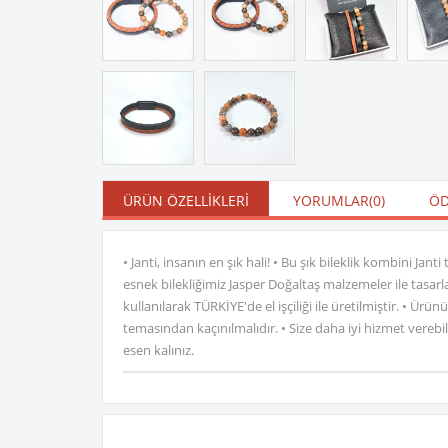
ÜRÜN ÖZELLIKLERI
YORUMLAR
(0)
ÖD
• Janti, insanın en şık hali! • Bu şık bileklik kombini Jan
esnek bilekliğimiz Jasper Doğaltaş malzemeler ile tasarla
kullanılarak TÜRKİYE'de el işçiliği ile üretilmiştir. •
temasından kaçınılmalıdır. • Size daha iyi hizmet verebil
esen kalınız.