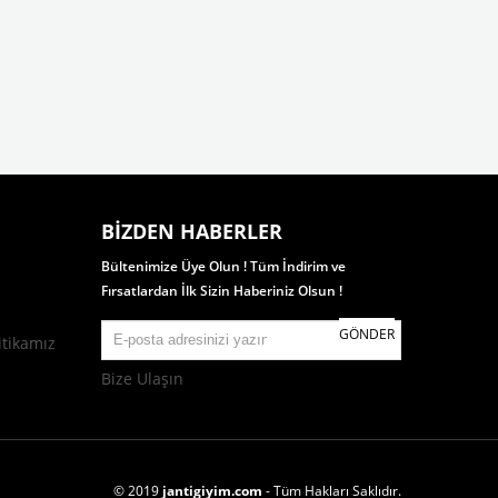
BIZDEN HABERLER
Bültenimize Üye Olun ! Tüm İndirim ve
Fırsatlardan İlk Sizin Haberiniz Olsun !
GÖNDER
itikamız
Bize Ulaşın
© 2019
jantigiyim.com
- Tüm Hakları Saklıdır.