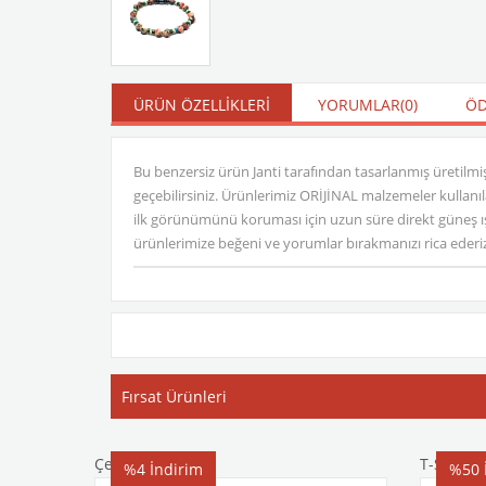
ÜRÜN ÖZELLIKLERI
YORUMLAR
(0)
ÖD
Bu benzersiz ürün Janti tarafından tasarlanmış üretilmiştir
geçebilirsiniz. Ürünlerimiz ORİJİNAL malzemeler kullan
ilk görünümünü koruması için uzun süre direkt güneş ış
ürünlerimize beğeni ve yorumlar bırakmanızı rica ederiz. J
Fırsat Ürünleri
Çelik Bileklik
T-Shirt
%4
İndirim
%50