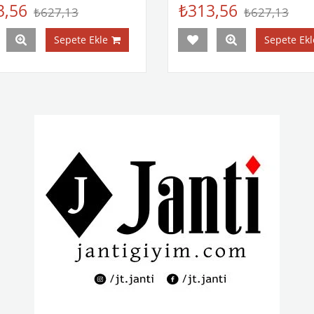
3,56
₺313,56
₺627,13
₺627,13
Sepete Ekle
Sepete Ekl