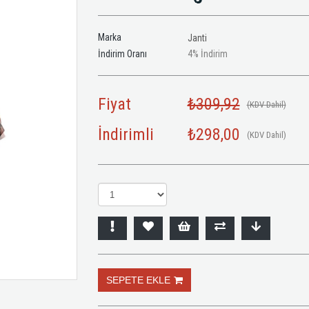
Marka
Janti
İndirim Oranı
4
%
İndirim
Fiyat
₺309,92
(KDV Dahil)
İndirimli
₺298,00
(KDV Dahil)