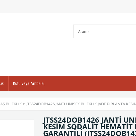
uk
Kutu veya Ambalaj
AŞ BILEKLIK
>
JTSS24DOB1426 JANTİ UNISEX BİLEKLİK JADE PIRLANTA KE
JTSS24DOB1426 JANTİ UNI
KESİM SODALİT HEMATİT
GARANTİLİ
(JTSS24DOB14