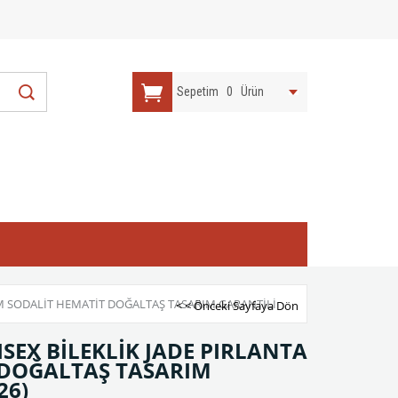
Sepetim
0
Ürün
SİM SODALİT HEMATİT DOĞALTAŞ TASARIM GARANTİLİ
< < Önceki Sayfaya Dön
SEX BİLEKLİK JADE PIRLANTA
 DOĞALTAŞ TASARIM
26)