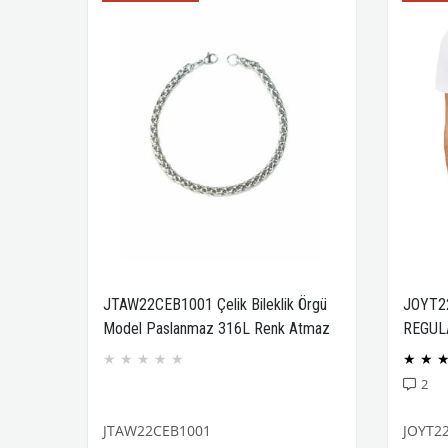
JTAW22CEB1001 Çelik Bileklik Örgü
JOYT2
Model Paslanmaz 316L Renk Atmaz
REGUL
Janti Garantili
COMPA
★
★
★
★
★
★
★
2
JTAW22CEB1001
JOYT2