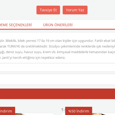
Tavsiye Et
Yorum Yaz
EME SEÇENEKLERI
ÜRÜN ÖNERILERI
. Bileklik, bilek çevresi 17 ila 19 cm olan kişiler için uygundur. Farklı ebat bi
ılarak TÜRKİYE de üretilmektedir. Stüdyo çekimlerinde renklerde ışık nedeniy
ığı, deniz suyu, havuz suyu, krem vb. kimyasal maddelerle temasından kaçını
anti'yi tercih ettiğiniz için teşekkür ederiz.
T-Shirt
İndirim
%50
İndirim