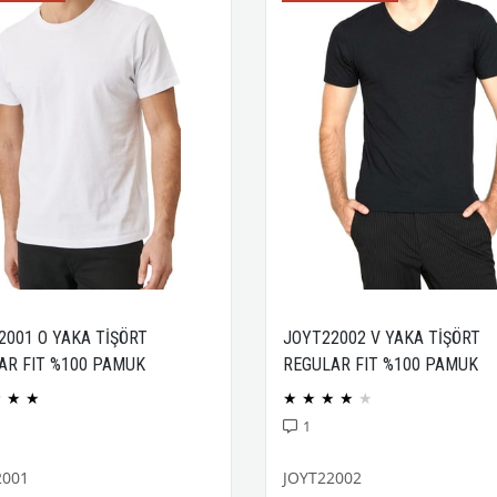
2001 O YAKA TİŞÖRT
JOYT22002 V YAKA TİŞÖRT
AR FIT %100 PAMUK
REGULAR FIT %100 PAMUK
CK PENYE
COMPACK PENYE
★
★
★
★
★
★
★
★
1
2001
JOYT22002