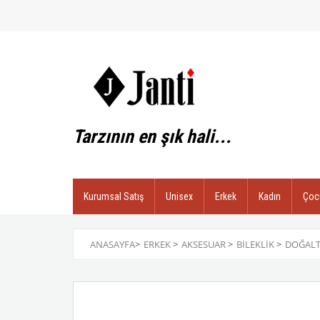
Tarzının en şık hali...
Kurumsal Satış
Unisex
Erkek
Kadın
Çoc
ANASAYFA
>
ERKEK
>
AKSESUAR
>
BILEKLIK
>
DOĞALT