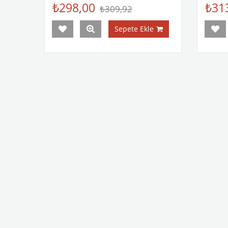
₺298,00
₺31
₺309,92
Sepete Ekle