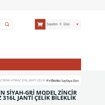
Sepetim
0
Ürün
 RENK ATMAZ 316L JANTİ ÇELİK BİLEKLİK
< < Önceki Sayfaya Dön
EN SİYAH-GRİ MODEL ZİNCİR
16L JANTİ ÇELİK BİLEKLİK