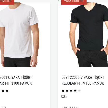
İndirim
%50
İndirim
2001 O YAKA TİŞÖRT
JOYT22002 V YAKA TİŞÖRT
AR FIT %100 PAMUK
REGULAR FIT %100 PAMUK
CK PENYE
COMPACK PENYE
★
★
★
★
★
★
★
★
1
2001
JOYT22002