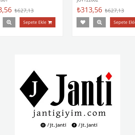
3,56
₺313,56
₺627,13
₺627,13
Sepete Ekle
Sepete Ekl