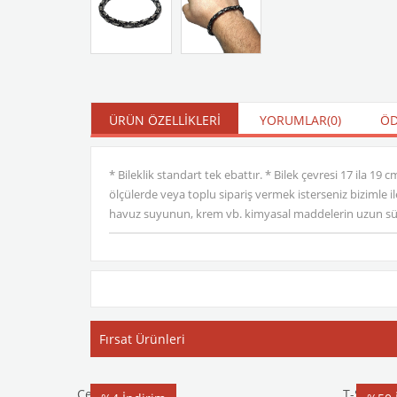
ÜRÜN ÖZELLIKLERI
YORUMLAR
(0)
ÖD
* Bileklik standart tek ebattır. * Bilek çevresi 17 ila 19 
ölçülerde veya toplu sipariş vermek isterseniz bizimle 
havuz suyunun, krem vb. kimyasal maddelerin uzun süre
Fırsat Ürünleri
Çelik Bileklik
T-Shirt