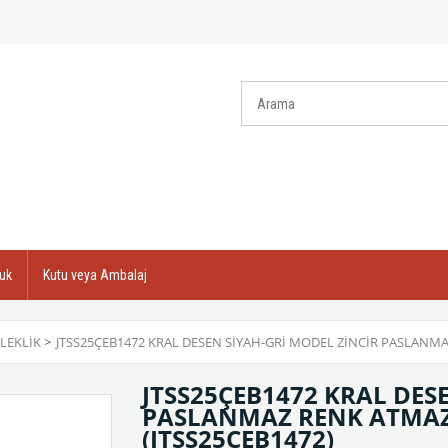
uk
Kutu veya Ambalaj
ILEKLIK
>
JTSS25ÇEB1472 KRAL DESEN SİYAH-GRİ MODEL ZİNCİR PASLANMAZ
JTSS25ÇEB1472 KRAL DES
PASLANMAZ RENK ATMAZ 3
(JTSS25ÇEB1472)