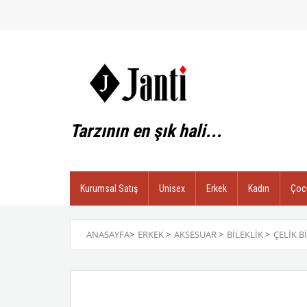
Tarzının en şık hali...
Kurumsal Satış
Unisex
Erkek
Kadın
Çoc
ANASAYFA
>
ERKEK
>
AKSESUAR
>
BILEKLIK
>
ÇELIK B