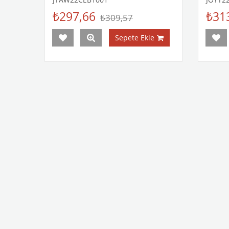
₺297,66
₺31
₺309,57
Sepete Ekle