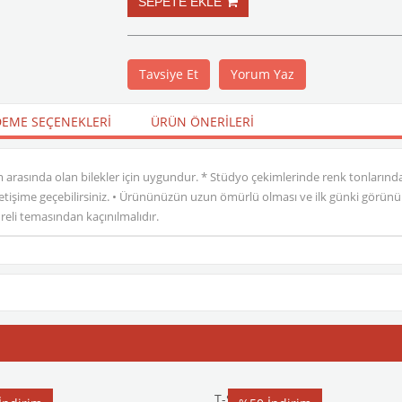
Tavsiye Et
Yorum Yaz
EME SEÇENEKLERI
ÜRÜN ÖNERILERI
cm arasında olan bilekler için uygundur. * Stüdyo çekimlerinde renk tonlarında fa
iletişime geçebilirsiniz. • Ürününüzün uzun ömürlü olması ve ilk günki görünü
li temasından kaçınılmalıdır.
T-Shirt