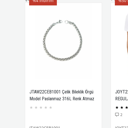
%4
İndirim
%50
JTAW22CEB1001 Çelik Bileklik Örgü
JOYT2
Model Paslanmaz 316L Renk Atmaz
REGUL
Janti Garantili
COMPA
★
★
★
★
★
★
★
2
JTAW22CEB1001
JOYT2