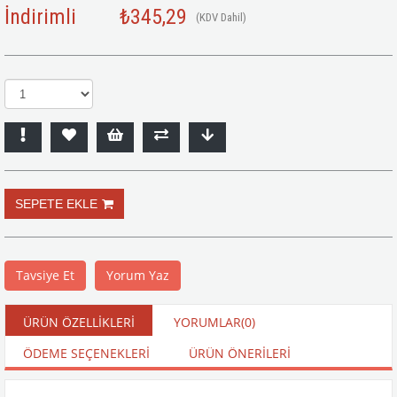
İndirimli
₺345,29
(KDV Dahil)
Tavsiye Et
Yorum Yaz
ÜRÜN ÖZELLIKLERI
YORUMLAR
(0)
ÖDEME SEÇENEKLERI
ÜRÜN ÖNERILERI