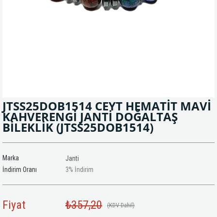
JTSS25DOB1514 CEYT HEMATİT MAVİ
KAHVERENGİ JANTİ DOĞALTAŞ
BİLEKLİK
(JTSS25DOB1514)
Marka
Janti
İndirim Oranı
3
%
İndirim
Fiyat
₺357,20
(KDV Dahil)