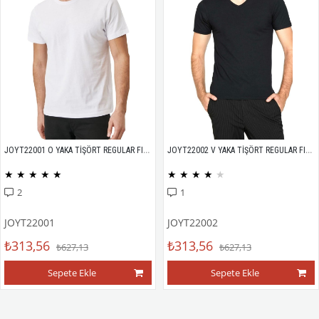
JOYT22001 O YAKA TİŞÖRT REGULAR FIT %100 PAMUK COMPACK PENYE
JOYT22002 V YAKA TİŞÖRT REGULAR FIT %100 PAMUK COMPACK PENYE
★
★
★
★
★
★
★
★
★
★
2
1
JOYT22001
JOYT22002
₺313,56
₺313,56
₺627,13
₺627,13
Sepete Ekle
Sepete Ekle