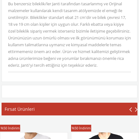
Bu benzersiz bileklik/ler Janti tarafından tasarlanmış ve Orijinal
malzemeler kullanılarak kendi tasarım atölyemizde el emeği ile
üretilmiştir. Bileklikler standart ebat 21 cm'dir ve bilek çevresi 17,
18 ve 19 cm olan kişiler için uygun olur. Farklı ebatta veya kişiye
özel bileklik sipariş vermek isterseniz bizimle iletişime geçebilirsiniz.
Ürününüzün uzun ömürlü olması ve ilk görünümünü koruması için
kullanım talimatlarına uymanız ve kimyasal maddelerle temas
ettirmemeniz önem arz eder. Ürün ve hizmet kalitemizi geliştirmek
adına ürünlerimize beğeni ve yorumlar bırakmanızı önemle rica
ederiz. Janti'yi tercih ettiğiniz için teşekkür ederiz.
Fırsat Ürünleri
T-Shirt
T-Shirt
%50
İndirim
%50
İndirim