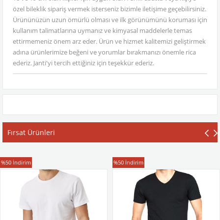
özel bileklik sipariş vermek isterseniz bizimle iletişime geçebilirsiniz.
Ürününüzün uzun ömürlü olması ve ilk görünümünü koruması için
kullanım talimatlarına uymanız ve kimyasal maddelerle temas
ettirmemeniz önem arz eder. Ürün ve hizmet kalitemizi geliştirmek
adına ürünlerimize beğeni ve yorumlar bırakmanızı önemle rica
ederiz. Janti'yi tercih ettiğiniz için teşekkür ederiz.
Fırsat Ürünleri
T-Shirt
T-Shirt
%50
İndirim
%50
İndirim