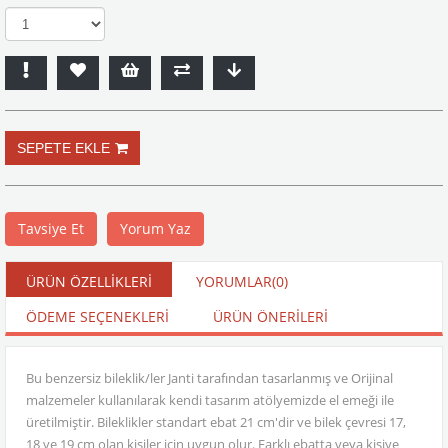
Tavsiye Et
Yorum Yaz
ÜRÜN ÖZELLIKLERI
YORUMLAR
(0)
ÖDEME SEÇENEKLERI
ÜRÜN ÖNERILERI
Bu benzersiz bileklik/ler Janti tarafından tasarlanmış ve Orijinal
malzemeler kullanılarak kendi tasarım atölyemizde el emeği ile
üretilmiştir. Bileklikler standart ebat 21 cm'dir ve bilek çevresi 17,
18 ve 19 cm olan kişiler için uygun olur. Farklı ebatta veya kişiye