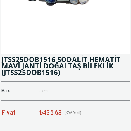
JTSS25DOB1516 SODALİT HEMATİT
MAVİ JANTİ DOĞALTAŞ BİLEKLİK
(JTSS25DOB1516)
Marka
Janti
Fiyat
₺436,63
(KDV Dahil)