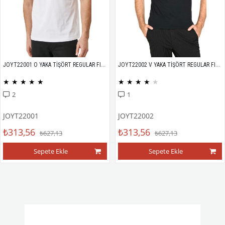
JOYT22001 O YAKA TİŞÖRT REGULAR FIT %100 PAMUK COMPACK PENYE
JOYT22002 V YAKA TİŞÖRT REGULAR FIT %100 PAMUK COMPACK PENYE
★
★
★
★
★
★
★
★
★
★
2
1
JOYT22001
JOYT22002
₺313,56
₺313,56
₺627,13
₺627,13
Sepete Ekle
Sepete Ekle