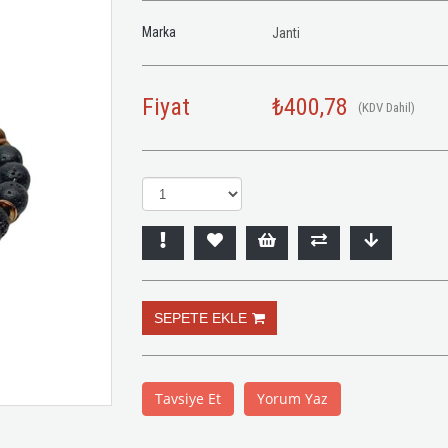
Marka
Janti
Fiyat
₺400,78
(KDV Dahil)
Tavsiye Et
Yorum Yaz