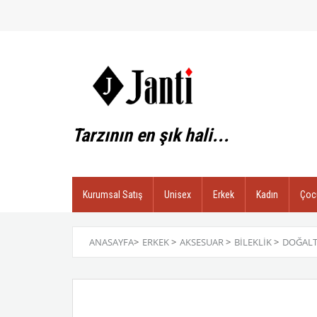
Tarzının en şık hali...
Kurumsal Satış
Unisex
Erkek
Kadın
Çoc
ANASAYFA
>
ERKEK
>
AKSESUAR
>
BILEKLIK
>
DOĞALT