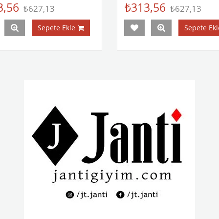
3,56
₺313,56
₺627,13
₺627,13
Sepete Ekle
Sepete Ekl