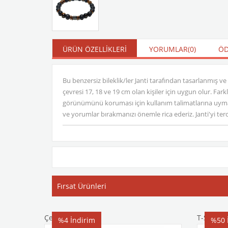
ÜRÜN ÖZELLIKLERI
YORUMLAR
(0)
ÖD
Bu benzersiz bileklik/ler Janti tarafından tasarlanmış ve
çevresi 17, 18 ve 19 cm olan kişiler için uygun olur. Far
görünümünü koruması için kullanım talimatlarına uyma
ve yorumlar bırakmanızı önemle rica ederiz. Janti'yi terci
Fırsat Ürünleri
Çelik Bileklik
T-Shirt
%4
İndirim
%50