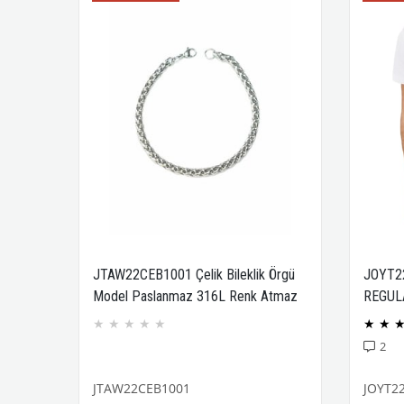
JTAW22CEB1001 Çelik Bileklik Örgü
JOYT2
Model Paslanmaz 316L Renk Atmaz
REGUL
Janti Garantili
COMPA
★
★
★
★
★
★
★
2
JTAW22CEB1001
JOYT2