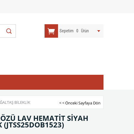
Sepetim
0
Ürün
ĞALTAŞ BİLEKLİK
< < Önceki Sayfaya Dön
ÖZÜ LAV HEMATİT SİYAH
K
(JTSS25DOB1523)