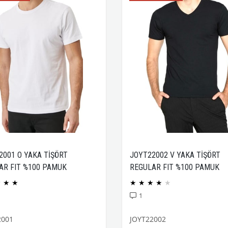
2001 O YAKA TİŞÖRT
JOYT22002 V YAKA TİŞÖRT
AR FIT %100 PAMUK
REGULAR FIT %100 PAMUK
CK PENYE
COMPACK PENYE
★
★
★
★
★
★
★
★
1
2001
JOYT22002