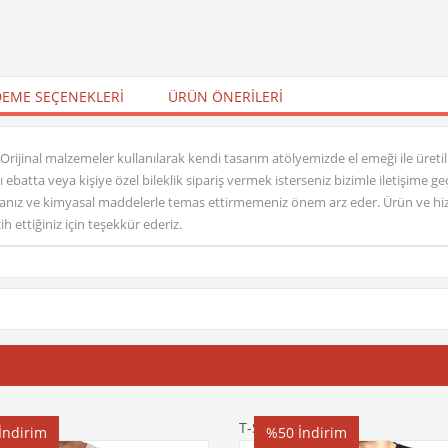
EME SEÇENEKLERI
ÜRÜN ÖNERILERI
 Orijinal malzemeler kullanılarak kendi tasarım atölyemizde el emeği ile üretilm
klı ebatta veya kişiye özel bileklik sipariş vermek isterseniz bizimle iletişime
nız ve kimyasal maddelerle temas ettirmemeniz önem arz eder. Ürün ve hizm
h ettiğiniz için teşekkür ederiz.
T-Shirt
İndirim
%50
İndirim