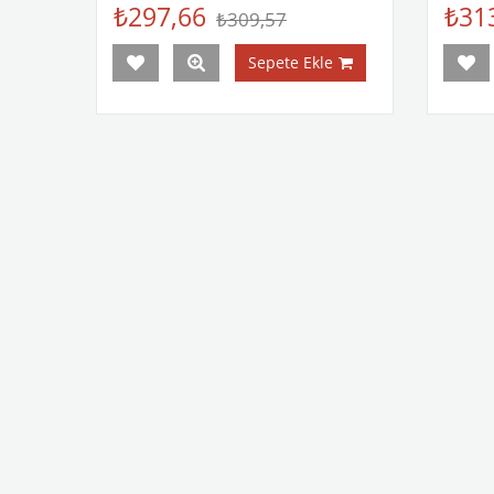
₺297,66
₺31
₺309,57
Sepete Ekle