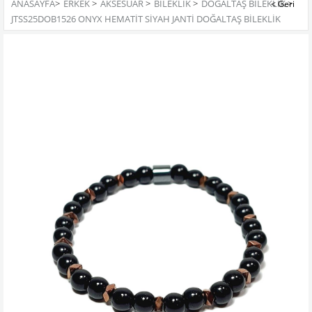
ANASAYFA
>
ERKEK
>
AKSESUAR
>
BILEKLIK
>
DOĞALTAŞ BILEKLIK
>
JTSS25DOB1526 ONYX HEMATİT SİYAH JANTİ DOĞALTAŞ BİLEKLİK