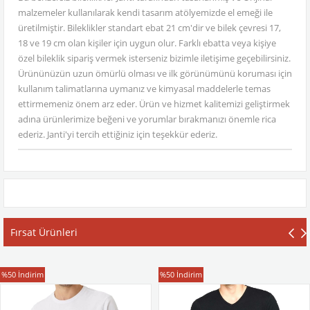
malzemeler kullanılarak kendi tasarım atölyemizde el emeği ile
üretilmiştir. Bileklikler standart ebat 21 cm'dir ve bilek çevresi 17,
18 ve 19 cm olan kişiler için uygun olur. Farklı ebatta veya kişiye
özel bileklik sipariş vermek isterseniz bizimle iletişime geçebilirsiniz.
Ürününüzün uzun ömürlü olması ve ilk görünümünü koruması için
kullanım talimatlarına uymanız ve kimyasal maddelerle temas
ettirmemeniz önem arz eder. Ürün ve hizmet kalitemizi geliştirmek
adına ürünlerimize beğeni ve yorumlar bırakmanızı önemle rica
ederiz. Janti'yi tercih ettiğiniz için teşekkür ederiz.
Fırsat Ürünleri
T-Shirt
T-Shirt
%50
İndirim
%50
İndirim