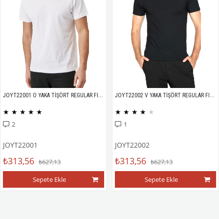
JOYT22001 O YAKA TİŞÖRT REGULAR FIT %100 PAMUK COMPACK PENYE
JOYT22002 V YAKA TİŞÖRT REGULAR FIT %100 PAMUK COMPACK PENYE
★
★
★
★
★
★
★
★
★
★
2
1
JOYT22001
JOYT22002
₺313,56
₺313,56
₺627,13
₺627,13
Sepete Ekle
Sepete Ekle