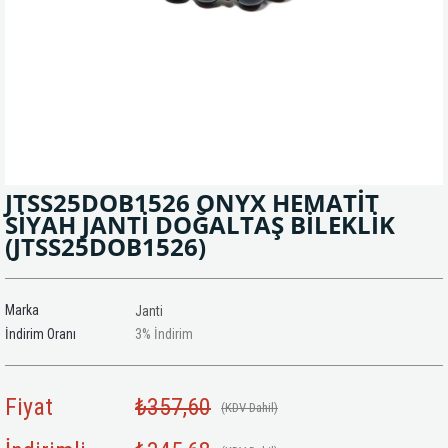
JTSS25DOB1526 ONYX HEMATİT
SİYAH JANTİ DOĞALTAŞ BİLEKLİK
(JTSS25DOB1526)
Marka
Janti
İndirim Oranı
3
%
İndirim
Fiyat
₺357,60
(KDV Dahil)