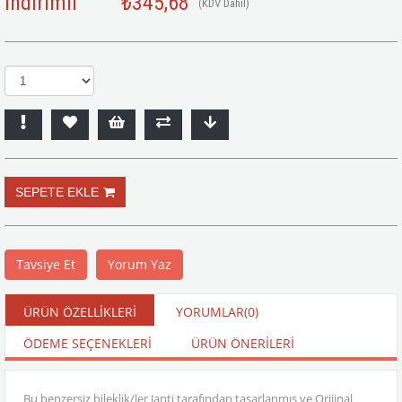
İndirimli
₺345,68
(KDV Dahil)
Tavsiye Et
Yorum Yaz
ÜRÜN ÖZELLIKLERI
YORUMLAR
(0)
ÖDEME SEÇENEKLERI
ÜRÜN ÖNERILERI
Bu benzersiz bileklik/ler Janti tarafından tasarlanmış ve Orijinal