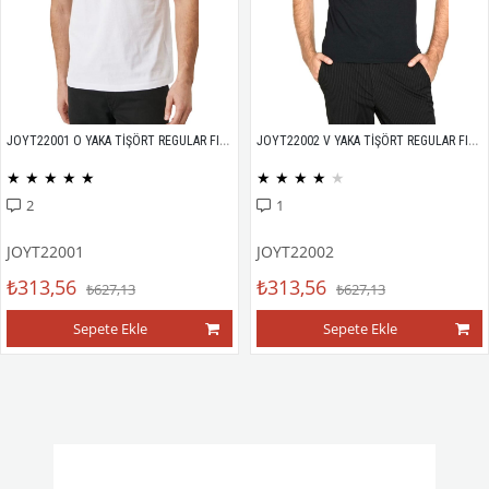
JOYT22001 O YAKA TİŞÖRT REGULAR FIT %100 PAMUK COMPACK PENYE
JOYT22002 V YAKA TİŞÖRT REGULAR FIT %100 PAMUK COMPACK PENYE
★
★
★
★
★
★
★
★
★
★
2
1
JOYT22001
JOYT22002
₺313,56
₺313,56
₺627,13
₺627,13
Sepete Ekle
Sepete Ekle