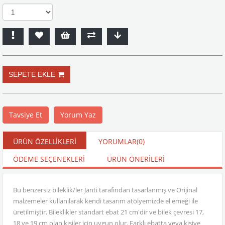
Tavsiye Et
Yorum Yaz
ÜRÜN ÖZELLIKLERI
YORUMLAR
(0)
ÖDEME SEÇENEKLERI
ÜRÜN ÖNERILERI
Bu benzersiz bileklik/ler Janti tarafından tasarlanmış ve Orijinal
malzemeler kullanılarak kendi tasarım atölyemizde el emeği ile
üretilmiştir. Bileklikler standart ebat 21 cm'dir ve bilek çevresi 17,
18 ve 19 cm olan kişiler için uygun olur. Farklı ebatta veya kişiye