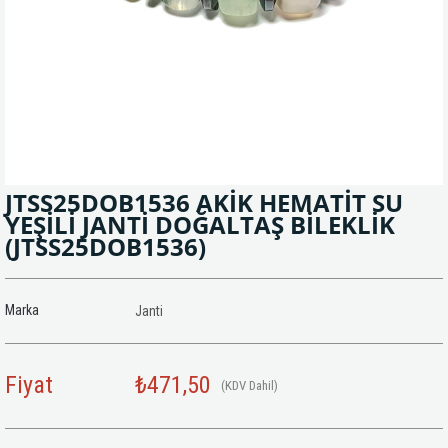
JTSS25DOB1536 AKİK HEMATİT SU
YEŞİLİ JANTİ DOĞALTAŞ BİLEKLİK
(JTSS25DOB1536)
Marka
Janti
Fiyat
₺471,50
(KDV Dahil)