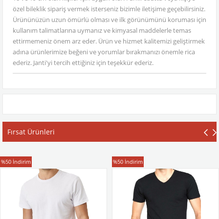
özel bileklik sipariş vermek isterseniz bizimle iletişime geçebilirsiniz.
Ürününüzün uzun ömürlü olması ve ilk görünümünü koruması için
kullanım talimatlarına uymanız ve kimyasal maddelerle temas
ettirmemeniz önem arz eder. Ürün ve hizmet kalitemizi geliştirmek
adına ürünlerimize beğeni ve yorumlar bırakmanızı önemle rica
ederiz. Janti'yi tercih ettiğiniz için teşekkür ederiz.
Fırsat Ürünleri
T-Shirt
T-Shirt
%50
İndirim
%50
İndirim