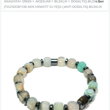
ANASAYFA
>
ERKEK
>
AKSESUAR
>
BILEKLIK
>
DOĞALTAŞ BILEKLIK
>
JTSS25DOB1536 AKİK HEMATİT SU YEŞİLİ JANTİ DOĞALTAŞ BİLEKLİK