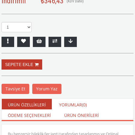
İndirimli
₺346,43
(KDV Dahil)
Tavsiye Et
Yorum Yaz
ÜRÜN ÖZELLIKLERI
YORUMLAR
(0)
ÖDEME SEÇENEKLERI
ÜRÜN ÖNERILERI
Bu benzersiz bileklik/ler Janti tarafından tasarlanmış ve Orijinal