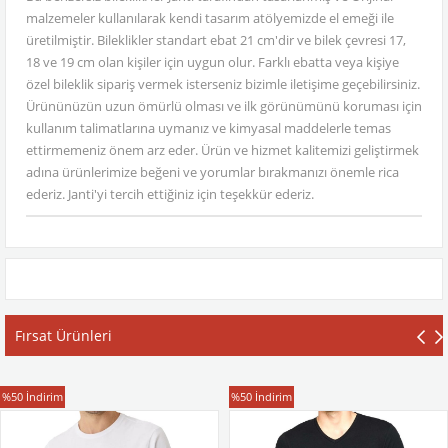
malzemeler kullanılarak kendi tasarım atölyemizde el emeği ile
üretilmiştir. Bileklikler standart ebat 21 cm'dir ve bilek çevresi 17,
18 ve 19 cm olan kişiler için uygun olur. Farklı ebatta veya kişiye
özel bileklik sipariş vermek isterseniz bizimle iletişime geçebilirsiniz.
Ürününüzün uzun ömürlü olması ve ilk görünümünü koruması için
kullanım talimatlarına uymanız ve kimyasal maddelerle temas
ettirmemeniz önem arz eder. Ürün ve hizmet kalitemizi geliştirmek
adına ürünlerimize beğeni ve yorumlar bırakmanızı önemle rica
ederiz. Janti'yi tercih ettiğiniz için teşekkür ederiz.
Fırsat Ürünleri
T-Shirt
T-Shirt
%50
İndirim
%50
İndirim