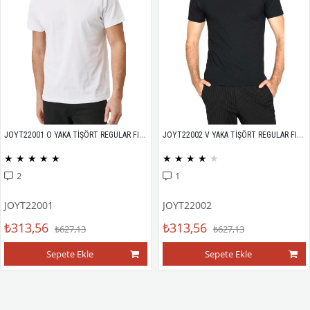
JOYT22001 O YAKA TİŞÖRT REGULAR FIT %100 PAMUK COMPACK PENYE
JOYT22002 V YAKA TİŞÖRT REGULAR FIT %100 PAMUK COMPACK PENYE
★
★
★
★
★
★
★
★
★
★
2
1
JOYT22001
JOYT22002
₺313,56
₺313,56
₺627,13
₺627,13
Sepete Ekle
Sepete Ekle