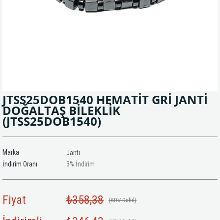
JTSS25DOB1540 HEMATİT GRİ JANTİ
DOĞALTAŞ BİLEKLİK
(JTSS25DOB1540)
Marka
Janti
İndirim Oranı
3
%
İndirim
Fiyat
₺358,38
(KDV Dahil)