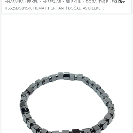
ANASAYFA
>
ERKEK
>
AKSESUAR
>
BILEKLIK
>
DOĞALTAŞ BILEKLIK
>
JTSS25DOB1540 HEMATİT GRİ JANTİ DOĞALTAŞ BİLEKLİK