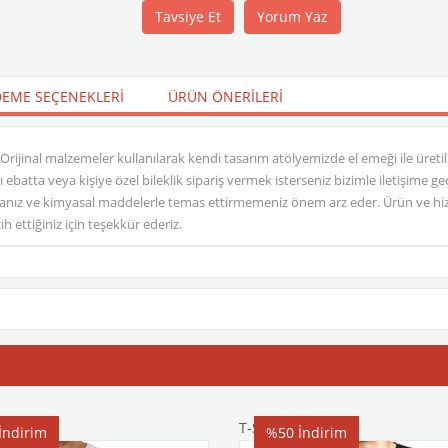
Tavsiye Et
Yorum Yaz
EME SEÇENEKLERI
ÜRÜN ÖNERILERI
 Orijinal malzemeler kullanılarak kendi tasarım atölyemizde el emeği ile üretilm
klı ebatta veya kişiye özel bileklik sipariş vermek isterseniz bizimle iletişime
nız ve kimyasal maddelerle temas ettirmemeniz önem arz eder. Ürün ve hizm
h ettiğiniz için teşekkür ederiz.
T-Shirt
İndirim
%50
İndirim