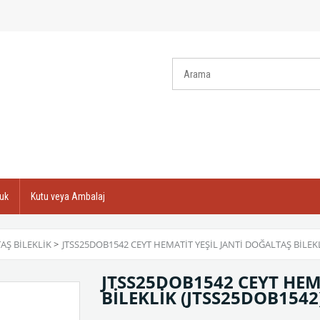
uk
Kutu veya Ambalaj
AŞ BILEKLIK
>
JTSS25DOB1542 CEYT HEMATİT YEŞİL JANTİ DOĞALTAŞ BİLEK
JTSS25DOB1542 CEYT HEM
BİLEKLİK
(JTSS25DOB1542