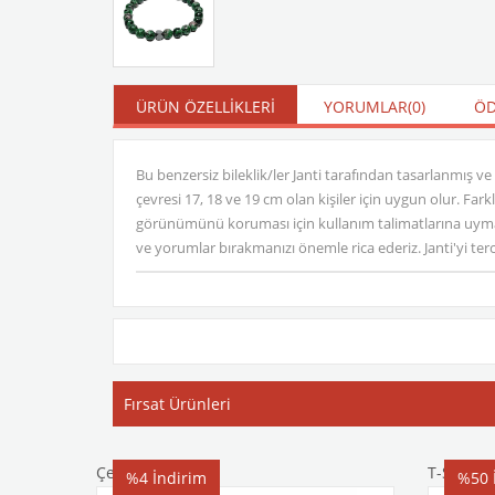
ÜRÜN ÖZELLIKLERI
YORUMLAR
(0)
ÖD
Bu benzersiz bileklik/ler Janti tarafından tasarlanmış ve
çevresi 17, 18 ve 19 cm olan kişiler için uygun olur. Far
görünümünü koruması için kullanım talimatlarına uyma
ve yorumlar bırakmanızı önemle rica ederiz. Janti'yi terci
Fırsat Ürünleri
Çelik Bileklik
T-Shirt
%4
İndirim
%50