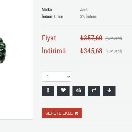
Marka
Janti
İndirim Oranı
3
%
İndirim
Fiyat
₺357,60
(KDV Dahil)
İndirimli
₺345,68
(KDV Dahil)