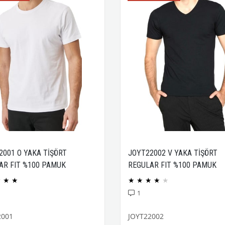
2001 O YAKA TİŞÖRT
JOYT22002 V YAKA TİŞÖRT
AR FIT %100 PAMUK
REGULAR FIT %100 PAMUK
CK PENYE
COMPACK PENYE
★
★
★
★
★
★
★
★
1
2001
JOYT22002