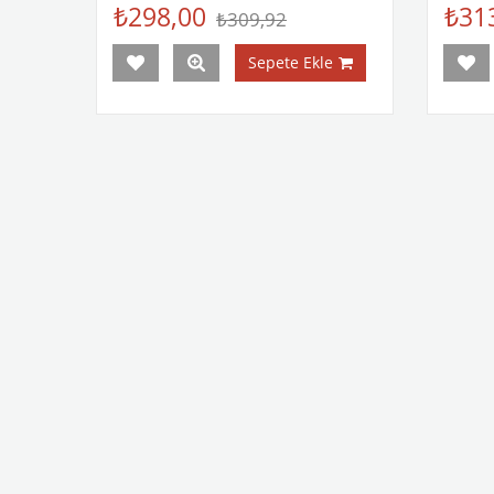
₺298,00
₺31
₺309,92
Sepete Ekle