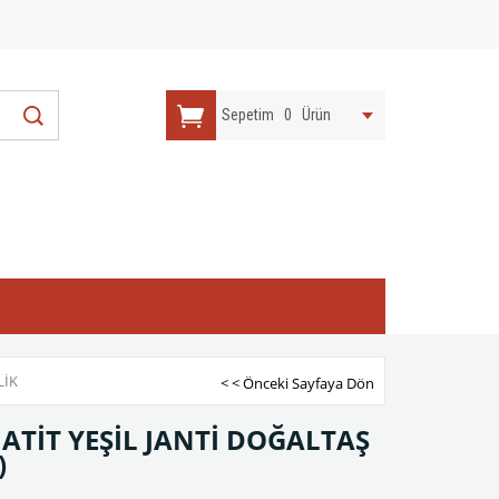
Sepetim
0
Ürün
LİK
< < Önceki Sayfaya Dön
ATİT YEŞİL JANTİ DOĞALTAŞ
)