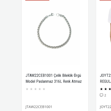
JTAW22CEB1001 Çelik Bileklik Örgü
JOYT2
Model Paslanmaz 316L Renk Atmaz
REGUL
Janti Garantili
COMPA
★
★
★
★
★
★
★
2
JTAW22CEB1001
JOYT2