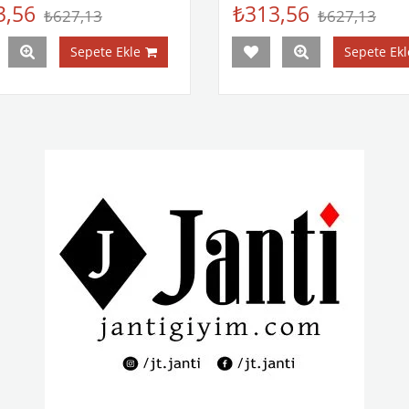
3,56
₺313,56
₺627,13
₺627,13
Sepete Ekle
Sepete Ekl