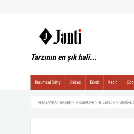
Tarzının en şık hali...
Kurumsal Satış
Unisex
Erkek
Kadın
Çoc
ANASAYFA
>
ERKEK
>
AKSESUAR
>
BILEKLIK
>
DOĞALT