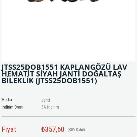
JTSS25DOB1551 KAPLANGÖZÜ LAV
HEMATİT SİYAH JANTİ DOĞALTAŞ
BİLEKLİK
(JTSS25DOB1551)
Marka
Janti
İndirim Oranı
3
%
İndirim
Fiyat
₺357,60
(KDV Dahil)