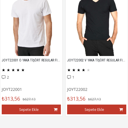
JOYT22001 O YAKA TİŞÖRT REGULAR FIT %100 PAMUK COMPACK PENYE
JOYT22002 V YAKA TİŞÖRT REGULAR FIT %100 PAMUK COMPACK PENYE
★
★
★
★
★
★
★
★
★
★
2
1
JOYT22001
JOYT22002
₺313,56
₺313,56
₺627,13
₺627,13
Sepete Ekle
Sepete Ekle