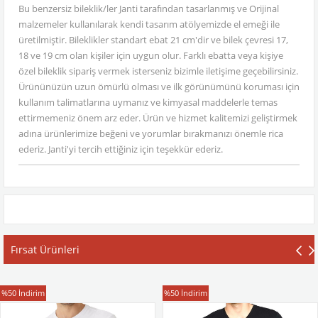
Bu benzersiz bileklik/ler Janti tarafından tasarlanmış ve Orijinal
malzemeler kullanılarak kendi tasarım atölyemizde el emeği ile
üretilmiştir. Bileklikler standart ebat 21 cm'dir ve bilek çevresi 17,
18 ve 19 cm olan kişiler için uygun olur. Farklı ebatta veya kişiye
özel bileklik sipariş vermek isterseniz bizimle iletişime geçebilirsiniz.
Ürününüzün uzun ömürlü olması ve ilk görünümünü koruması için
kullanım talimatlarına uymanız ve kimyasal maddelerle temas
ettirmemeniz önem arz eder. Ürün ve hizmet kalitemizi geliştirmek
adına ürünlerimize beğeni ve yorumlar bırakmanızı önemle rica
ederiz. Janti'yi tercih ettiğiniz için teşekkür ederiz.
Fırsat Ürünleri
T-Shirt
T-Shirt
%50
İndirim
%50
İndirim