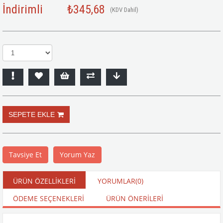
İndirimli
₺345,68
(KDV Dahil)
Tavsiye Et
Yorum Yaz
ÜRÜN ÖZELLIKLERI
YORUMLAR
(0)
ÖDEME SEÇENEKLERI
ÜRÜN ÖNERILERI