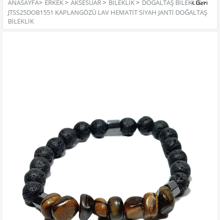
ANASAYFA
>
ERKEK
>
AKSESUAR
>
BILEKLIK
>
DOĞALTAŞ BILEKLIK
>
JTSS25DOB1551 KAPLANGÖZÜ LAV HEMATİT SİYAH JANTİ DOĞALTAŞ
BİLEKLİK