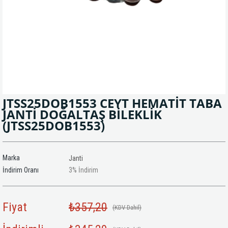
JTSS25DOB1553 CEYT HEMATİT TABA
JANTİ DOĞALTAŞ BİLEKLİK
(JTSS25DOB1553)
Marka
Janti
İndirim Oranı
3
%
İndirim
Fiyat
₺357,20
(KDV Dahil)