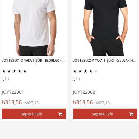
JOYT22001 O YAKA TİŞÖRT REGULAR FIT %100 PAMUK COMPACK PENYE
JOYT22002 V YAKA TİŞÖRT REGULAR FIT %100 PAMUK COMPACK PENYE
★
★
★
★
★
★
★
★
★
★
2
1
JOYT22001
JOYT22002
₺313,56
₺313,56
₺627,13
₺627,13
Sepete Ekle
Sepete Ekle