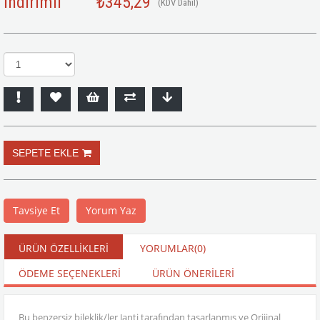
İndirimli
₺345,29
(KDV Dahil)
Tavsiye Et
Yorum Yaz
ÜRÜN ÖZELLIKLERI
YORUMLAR
(0)
ÖDEME SEÇENEKLERI
ÜRÜN ÖNERILERI
Bu benzersiz bileklik/ler Janti tarafından tasarlanmış ve Orijinal