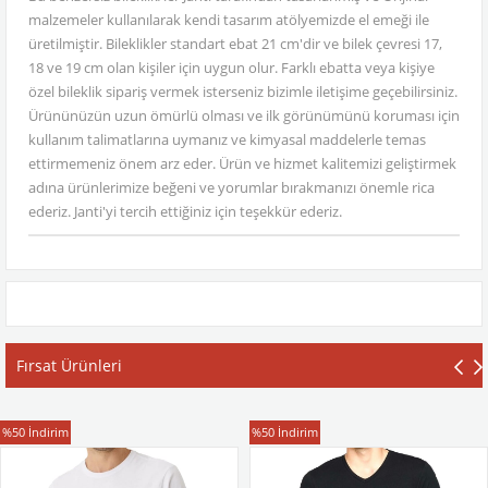
malzemeler kullanılarak kendi tasarım atölyemizde el emeği ile
üretilmiştir. Bileklikler standart ebat 21 cm'dir ve bilek çevresi 17,
18 ve 19 cm olan kişiler için uygun olur. Farklı ebatta veya kişiye
özel bileklik sipariş vermek isterseniz bizimle iletişime geçebilirsiniz.
Ürününüzün uzun ömürlü olması ve ilk görünümünü koruması için
kullanım talimatlarına uymanız ve kimyasal maddelerle temas
ettirmemeniz önem arz eder. Ürün ve hizmet kalitemizi geliştirmek
adına ürünlerimize beğeni ve yorumlar bırakmanızı önemle rica
ederiz. Janti'yi tercih ettiğiniz için teşekkür ederiz.
Fırsat Ürünleri
T-Shirt
T-Shirt
%50
İndirim
%50
İndirim