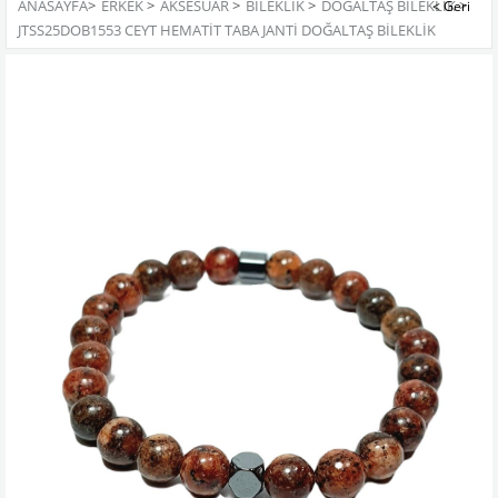
ANASAYFA
>
ERKEK
>
AKSESUAR
>
BILEKLIK
>
DOĞALTAŞ BILEKLIK
>
JTSS25DOB1553 CEYT HEMATİT TABA JANTİ DOĞALTAŞ BİLEKLİK